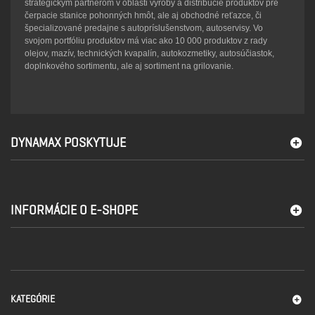
strategickým partnerom v oblasti výroby a distribúcie produktov pre
čerpacie stanice pohonných hmôt, ale aj obchodné reťazce, či
špecializované predajne s autopríslušenstvom, autoservisy. Vo
svojom portfóliu produktov má viac ako 10 000 produktov z rady
olejov, mazív, technických kvapalín, autokozmetiky, autosúčiastok,
doplnkového sortimentu, ale aj sortiment na grilovanie.
DYNAMAX POSKYTUJE
INFORMÁCIE O E-SHOPE
KATEGÓRIE