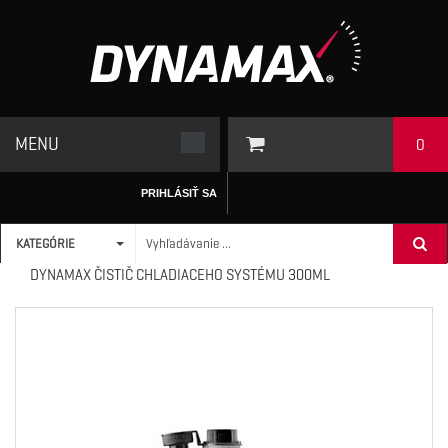
MENU
0
PRIHLÁSIŤ SA
KATEGÓRIE
ÚVODNÁ STRÁNKA
/
ADITÍVA
>
CHLADIACI SYSTÉM
>
DYNAMAX ČISTIČ CHLADIACEHO SYSTÉMU 300ML