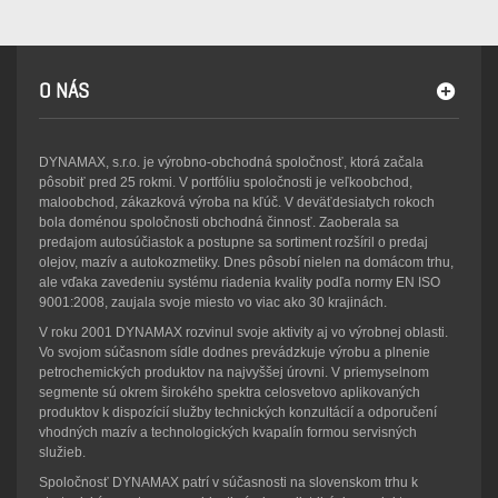
O NÁS
DYNAMAX, s.r.o. je výrobno-obchodná spoločnosť, ktorá začala
pôsobiť pred 25 rokmi. V portfóliu spoločnosti je veľkoobchod,
maloobchod, zákazková výroba na kľúč. V deväťdesiatych rokoch
bola doménou spoločnosti obchodná činnosť. Zaoberala sa
predajom autosúčiastok a postupne sa sortiment rozšíril o predaj
olejov, mazív a autokozmetiky. Dnes pôsobí nielen na domácom trhu,
ale vďaka zavedeniu systému riadenia kvality podľa normy EN ISO
9001:2008, zaujala svoje miesto vo viac ako 30 krajinách.
V roku 2001 DYNAMAX rozvinul svoje aktivity aj vo výrobnej oblasti.
Vo svojom súčasnom sídle dodnes prevádzkuje výrobu a plnenie
petrochemických produktov na najvyššej úrovni. V priemyselnom
segmente sú okrem širokého spektra celosvetovo aplikovaných
produktov k dispozícií služby technických konzultácií a odporučení
vhodných mazív a technologických kvapalín formou servisných
služieb.
Spoločnosť DYNAMAX patrí v súčasnosti na slovenskom trhu k