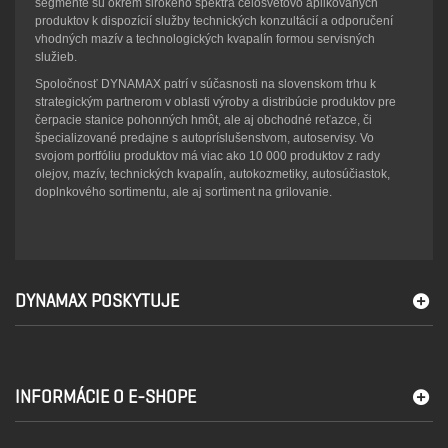
segmente sú okrem širokého spektra celosvetovo aplikovaných
produktov k dispozícií služby technických konzultácií a odporučení
vhodných mazív a technologických kvapalín formou servisných
služieb.
Spoločnosť DYNAMAX patrí v súčasnosti na slovenskom trhu k
strategickým partnerom v oblasti výroby a distribúcie produktov pre
čerpacie stanice pohonných hmôt, ale aj obchodné reťazce, či
špecializované predajne s autopríslušenstvom, autoservisy. Vo
svojom portfóliu produktov má viac ako 10 000 produktov z rady
olejov, mazív, technických kvapalín, autokozmetiky, autosúčiastok,
doplnkového sortimentu, ale aj sortiment na grilovanie.
DYNAMAX POSKYTUJE
INFORMÁCIE O E-SHOPE