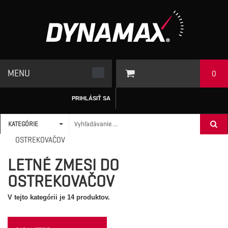
MENU
0
PRIHLÁSIŤ SA
KATEGÓRIE
ÚVODNÁ STRÁNKA
/
TECHNICKÉ KVAPALINY
>
LETNÉ ZMESI DO
OSTREKOVAČOV
LETNÉ ZMESI DO
OSTREKOVAČOV
V tejto kategórii je 14 produktov.