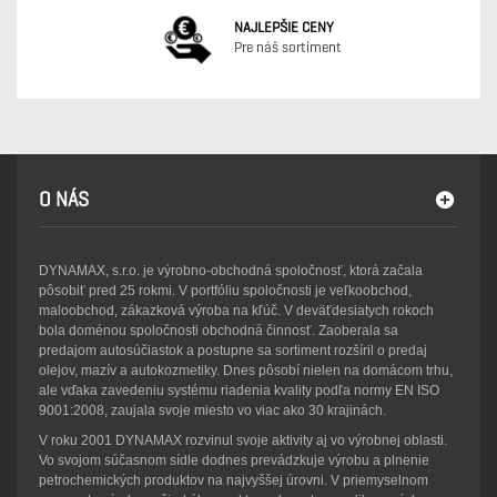
NAJLEPŠIE CENY
Pre náš sortiment
O NÁS
DYNAMAX, s.r.o. je výrobno-obchodná spoločnosť, ktorá začala
pôsobiť pred 25 rokmi. V portfóliu spoločnosti je veľkoobchod,
maloobchod, zákazková výroba na kľúč. V deväťdesiatych rokoch
bola doménou spoločnosti obchodná činnosť. Zaoberala sa
predajom autosúčiastok a postupne sa sortiment rozšíril o predaj
olejov, mazív a autokozmetiky. Dnes pôsobí nielen na domácom trhu,
ale vďaka zavedeniu systému riadenia kvality podľa normy EN ISO
9001:2008, zaujala svoje miesto vo viac ako 30 krajinách.
V roku 2001 DYNAMAX rozvinul svoje aktivity aj vo výrobnej oblasti.
Vo svojom súčasnom sídle dodnes prevádzkuje výrobu a plnenie
petrochemických produktov na najvyššej úrovni. V priemyselnom