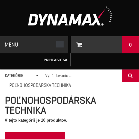
MENU
0
PRIHLÁSIŤ SA
KATEGÓRIE
ÚVODNÁ STRÁNKA
/
MOTOROVÉ OLEJE A MAZIVÁ
>
POĽNOHOSPODÁRSKA TECHNIKA
POĽNOHOSPODÁRSKA
TECHNIKA
V tejto kategórii je 10 produktov.