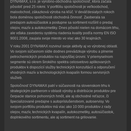
DYNAMAX, s.r.o. je výrobno-obchodná spoločnosť, ktorá začala
pôsobiť pred 25 rokmi. V portfóliu spoločnosti je veľkoobchod,
maloobchod, zákazková výroba na kľúč. V deväťdesiatych rokoch
bola doménou spoločnosti obchodná činnosť. Zaoberala sa
predajom autosúčiastok a postupne sa sortiment rozšíril o predaj
olejov, mazív a autokozmetiky. Dnes pôsobí nielen na domácom trhu,
ale vďaka zavedeniu systému riadenia kvality podľa normy EN ISO
9001:2008, zaujala svoje miesto vo viac ako 30 krajinách.
V roku 2001 DYNAMAX rozvinul svoje aktivity aj vo výrobnej oblasti.
Vo svojom súčasnom sídle dodnes prevádzkuje výrobu a plnenie
petrochemických produktov na najvyššej úrovni. V priemyselnom
segmente sú okrem širokého spektra celosvetovo aplikovaných
produktov k dispozícií služby technických konzultácií a odporučení
vhodných mazív a technologických kvapalín formou servisných
služieb.
Spoločnosť DYNAMAX patrí v súčasnosti na slovenskom trhu k
strategickým partnerom v oblasti výroby a distribúcie produktov pre
čerpacie stanice pohonných hmôt, ale aj obchodné reťazce, či
špecializované predajne s autopríslušenstvom, autoservisy. Vo
svojom portfóliu produktov má viac ako 10 000 produktov z rady
olejov, mazív, technických kvapalín, autokozmetiky, autosúčiastok,
doplnkového sortimentu, ale aj sortiment na grilovanie.