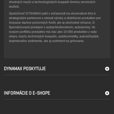
vhodných mazív a technologických kvapalín formou servisných
služieb.
Spoločnosť DYNAMAX patrí v súčasnosti na slovenskom trhu k
strategickým partnerom v oblasti výroby a distribúcie produktov pre
čerpacie stanice pohonných hmôt, ale aj obchodné reťazce, či
špecializované predajne s autopríslušenstvom, autoservisy. Vo
svojom portfóliu produktov má viac ako 10 000 produktov z rady
olejov, mazív, technických kvapalín, autokozmetiky, autosúčiastok,
doplnkového sortimentu, ale aj sortiment na grilovanie.
DYNAMAX POSKYTUJE
INFORMÁCIE O E-SHOPE