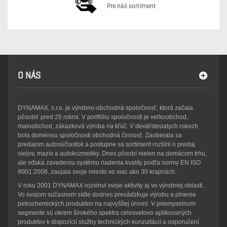
Pre náš sortiment
O NÁS
DYNAMAX, s.r.o. je výrobno-obchodná spoločnosť, ktorá začala
pôsobiť pred 25 rokmi. V portfóliu spoločnosti je veľkoobchod,
maloobchod, zákazková výroba na kľúč. V deväťdesiatych rokoch
bola doménou spoločnosti obchodná činnosť. Zaoberala sa
predajom autosúčiastok a postupne sa sortiment rozšíril o predaj
olejov, mazív a autokozmetiky. Dnes pôsobí nielen na domácom trhu,
ale vďaka zavedeniu systému riadenia kvality podľa normy EN ISO
9001:2008, zaujala svoje miesto vo viac ako 30 krajinách.
V roku 2001 DYNAMAX rozvinul svoje aktivity aj vo výrobnej oblasti.
Vo svojom súčasnom sídle dodnes prevádzkuje výrobu a plnenie
petrochemických produktov na najvyššej úrovni. V priemyselnom
segmente sú okrem širokého spektra celosvetovo aplikovaných
produktov k dispozícií služby technických konzultácií a odporučení