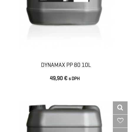
DYNAMAX PP 80 10L
49,90 €
s DPH
VLOŽIŤ DO KOŠÍKA