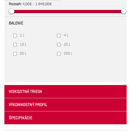
Rozsah:
4,00€ - 1 849,00€
BALENIE
1 L
4 L
10 L
20 L
60 L
209 L
VISKOZITNÁ TRIEDA
VÝKONNOSTNÝ PROFIL
ŠPECIFIKÁCIE