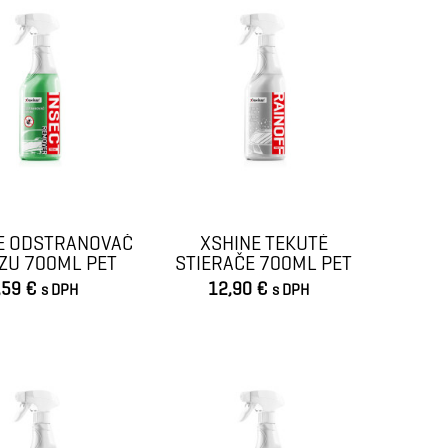
E ODSTRANOVAČ
XSHINE TEKUTÉ
ZU 700ML PET
STIERAČE 700ML PET
,59 €
12,90 €
s DPH
s DPH
VLOŽIŤ DO KOŠÍKA
VLOŽIŤ DO KOŠÍKA