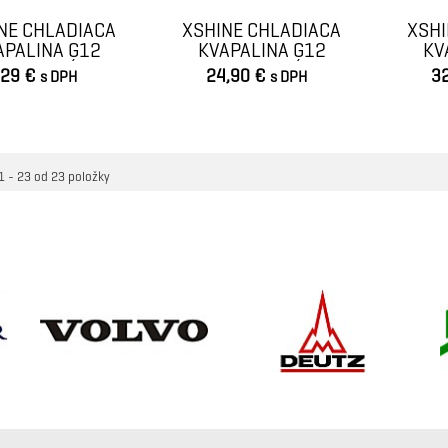
NE CHLADIACA
XSHINE CHLADIACA
XSHI
APALINA G12
KVAPALINA G12
KV
NCENTRÁT...
KONCENTRÁT...
KO
,29 €
24,90 €
3
s DPH
s DPH
VLOŽIŤ DO KOŠÍKA
VLOŽIŤ DO KOŠÍKA
1 - 23 od 23 položky