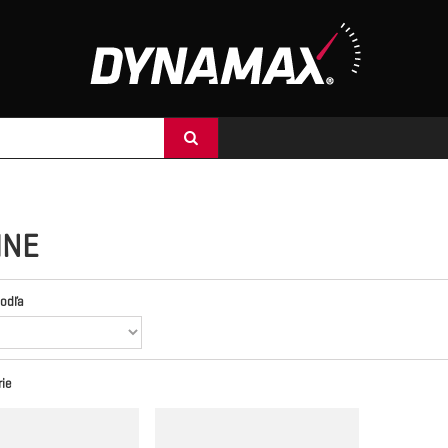
INE
podľa
ie