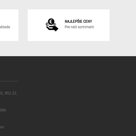
NAJLEPŠIE CENY
sklade
Pre náš sortiment
31, 951 22,
 066
com