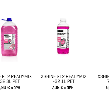
VLOŽIŤ DO KOŠÍKA
VLOŽIŤ DO KOŠÍKA
E G12 READYMIX
XSHINE G12 READYMIX
XSHIN
-32 3L PET
-32 1L PET
,90 €
7,09 €
6
s DPH
s DPH
VLOŽIŤ DO KOŠÍKA
VLOŽIŤ DO KOŠÍKA