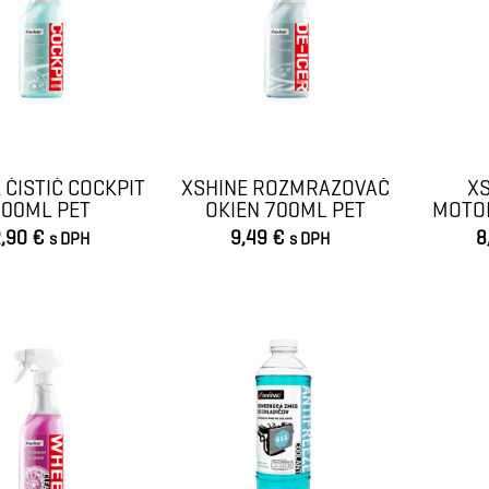
 ČISTIČ COCKPIT
XSHINE ROZMRAZOVAČ
XS
700ML PET
OKIEN 700ML PET
MOTO
,90 €
9,49 €
8
s DPH
s DPH
VLOŽIŤ DO KOŠÍKA
VLOŽIŤ DO KOŠÍKA