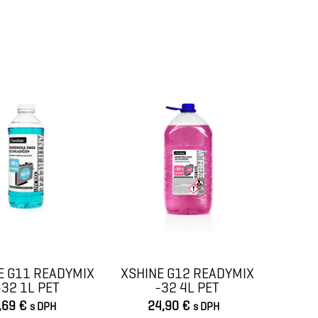
E G11 READYMIX
XSHINE G12 READYMIX
-32 1L PET
-32 4L PET
,69 €
24,90 €
s DPH
s DPH