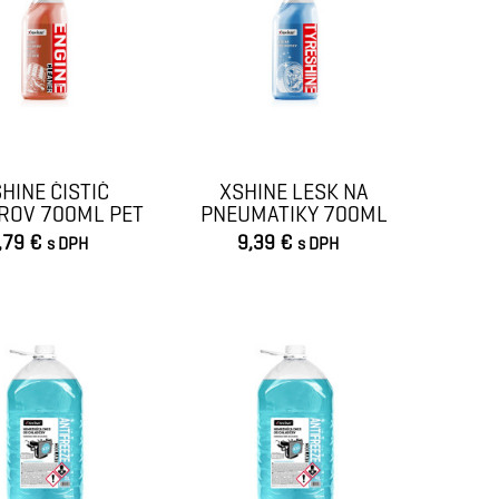
HINE ČISTIČ
XSHINE LESK NA
ROV 700ML PET
PNEUMATIKY 700ML
PET
,79 €
9,39 €
s DPH
s DPH
VLOŽIŤ DO KOŠÍKA
VLOŽIŤ DO KOŠÍKA