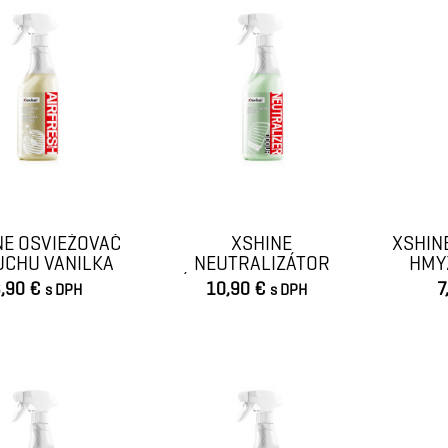
NE OSVIEŽOVAČ
XSHINE
XSHIN
UCHU VANILKA
NEUTRALIZÁTOR
HMY
700ML PET
ZÁPACHOV 700ML PET
,90 €
10,90 €
7
s DPH
s DPH
VLOŽIŤ DO KOŠÍKA
VLOŽIŤ DO KOŠÍKA