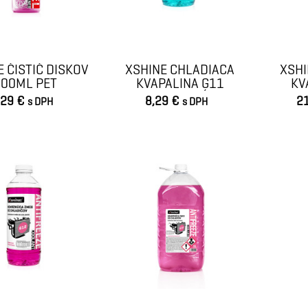
 ČISTIČ DISKOV
XSHINE CHLADIACA
XSHI
700ML PET
KVAPALINA G11
KV
KONCENTRÁT...
KO
,29 €
8,29 €
2
s DPH
s DPH
VLOŽIŤ DO KOŠÍKA
VLOŽIŤ DO KOŠÍKA