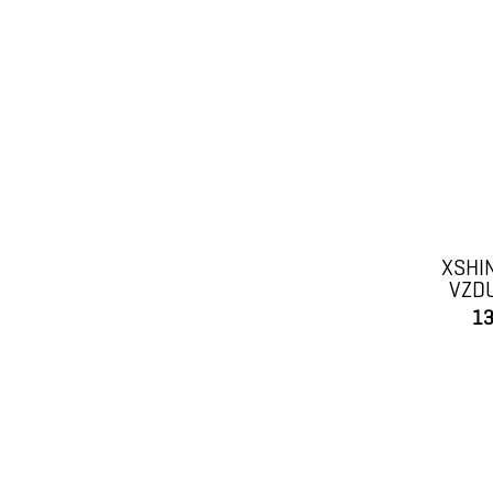
XSHI
VZD
13