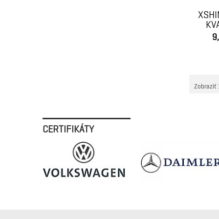
XSHI
KV
KO
9
Zobraziť 
CERTIFIKÁTY