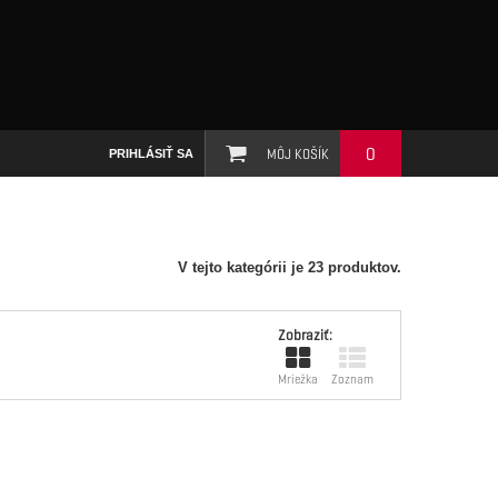
0
MÔJ KOŠÍK
PRIHLÁSIŤ SA
V tejto kategórii je 23 produktov.
Zobraziť:
Mriežka
Zoznam