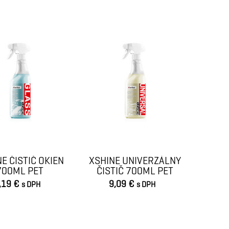
VLOŽIŤ DO KOŠÍKA
VLOŽIŤ DO KOŠÍKA
E ČISTIČ OKIEN
XSHINE UNIVERZÁLNY
700ML PET
ČISTIČ 700ML PET
,19 €
9,09 €
s DPH
s DPH
VLOŽIŤ DO KOŠÍKA
VLOŽIŤ DO KOŠÍKA