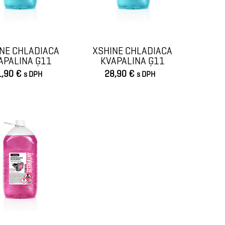
NE CHLADIACA
XSHINE CHLADIACA
APALINA G11
KVAPALINA G11
NCENTRÁT...
KONCENTRÁT...
1,90 €
28,90 €
s DPH
s DPH
VLOŽIŤ DO KOŠÍKA
VLOŽIŤ DO KOŠÍKA