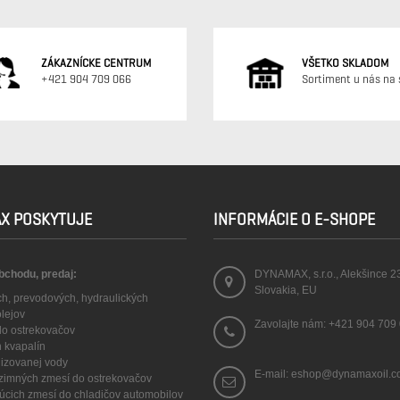
ZÁKAZNÍCKE CENTRUM
VŠETKO SKLADOM
+421 904 709 066
Sortiment u nás na 
X POSKYTUJE
INFORMÁCIE O E-SHOPE
obchodu, predaj:
DYNAMAX, s.r.o., Alekšince 2
Slovakia, EU
ch, prevodových, hydraulických
olejov
Zavolajte nám:
+421 904 709
 do ostrekovačov
h kvapalín
lizovanej vody
E-mail: eshop@dynamaxoil.
a zimných zmesí do ostrekovačov
núcich zmesí do chladičov automobilov