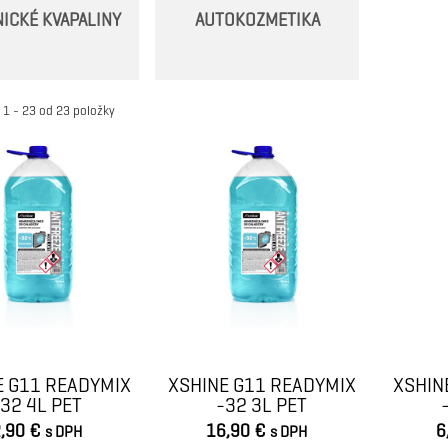
ICKÉ KVAPALINY
AUTOKOZMETIKA
 1 - 23 od 23 položky
E G11 READYMIX
XSHINE G11 READYMIX
XSHIN
-32 4L PET
-32 3L PET
,90 €
16,90 €
6
s DPH
s DPH