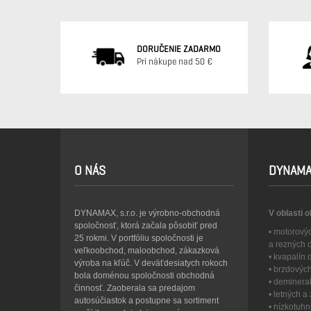
DORUČENIE ZADARMO
Pri nákupe nad 50 €
O NÁS
DYNAMA
DYNAMAX, s.r.o. je výrobno-obchodná
V oblasti 
spoločnosť, ktorá začala pôsobiť pred
• motorový
25 rokmi. V portfóliu spoločnosti je
a rezných 
veľkoobchod, maloobchod, zákazková
• kvapalín
výroba na kľúč. V deväťdesiatych rokoch
• brzdovýc
bola doménou spoločnosti obchodná
• deminera
činnosť. Zaoberala sa predajom
• letných 
autosúčiastok a postupne sa sortiment
• nízkotuh