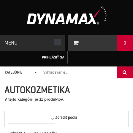
MENU
0
PRIHLÁSIŤ SA
KATEGÓRIE
ÚVODNÁ STRÁNKA
/
XSHINE
>
AUTOKOZMETIKA
AUTOKOZMETIKA
V tejto kategórii je 11 produktov.
Zoradiť podľa