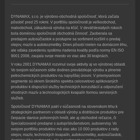
DYNAMAX, s.r.o. je výrobno-obchodná spoločnosť, ktorá začala
pôsobiť pred 25 rokmi. V portfóliu spoločnosti je veľkoobchod,
maloobchod, zákazková výroba na kľúč. V deväťdesiatych rokoch
bola doménou spoločnosti obchodná činnosť. Zaoberala sa
predajom autosúčiastok a postupne sa sortiment rozšíril o predaj
olejov, mazív a autokozmetiky. Dnes pôsobí nielen na domácom trhu,
ale vďaka zavedeniu systému riadenia kvality podľa normy EN ISO
9001:2008, zaujala svoje miesto vo viac ako 30 krajinách.
V roku 2001 DYNAMAX rozvinul svoje aktivity aj vo výrobnej oblasti.
Vo svojom súčasnom sídle dodnes prevádzkuje výrobu a plnenie
petrochemických produktov na najvyššej úrovni. V priemyselnom
segmente sú okrem širokého spektra celosvetovo aplikovaných
produktov k dispozícií služby technických konzultácií a odporučení
vhodných mazív a technologických kvapalín formou servisných
služieb.
Spoločnosť DYNAMAX patrí v súčasnosti na slovenskom trhu k
strategickým partnerom v oblasti výroby a distribúcie produktov pre
čerpacie stanice pohonných hmôt, ale aj obchodné reťazce, či
špecializované predajne s autopríslušenstvom, autoservisy. Vo
svojom portfóliu produktov má viac ako 10 000 produktov z rady
olejov, mazív, technických kvapalín, autokozmetiky, autosúčiastok,