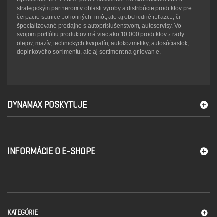
strategickým partnerom v oblasti výroby a distribúcie produktov pre
čerpacie stanice pohonných hmôt, ale aj obchodné reťazce, či
špecializované predajne s autopríslušenstvom, autoservisy. Vo
svojom portfóliu produktov má viac ako 10 000 produktov z rady
olejov, mazív, technických kvapalín, autokozmetiky, autosúčiastok,
doplnkového sortimentu, ale aj sortiment na grilovanie.
DYNAMAX POSKYTUJE
INFORMÁCIE O E-SHOPE
KATEGÓRIE