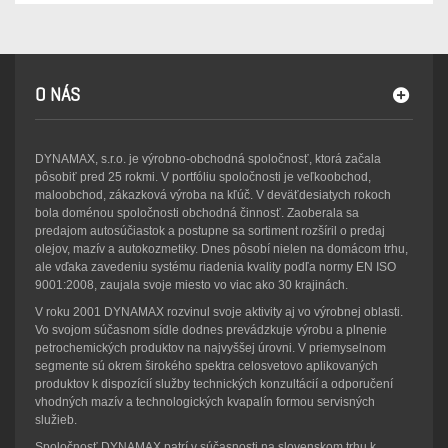
O NÁS
DYNAMAX, s.r.o. je výrobno-obchodná spoločnosť, ktorá začala
pôsobiť pred 25 rokmi. V portfóliu spoločnosti je veľkoobchod,
maloobchod, zákazková výroba na kľúč. V deväťdesiatych rokoch
bola doménou spoločnosti obchodná činnosť. Zaoberala sa
predajom autosúčiastok a postupne sa sortiment rozšíril o predaj
olejov, mazív a autokozmetiky. Dnes pôsobí nielen na domácom trhu,
ale vďaka zavedeniu systému riadenia kvality podľa normy EN ISO
9001:2008, zaujala svoje miesto vo viac ako 30 krajinách.
V roku 2001 DYNAMAX rozvinul svoje aktivity aj vo výrobnej oblasti.
Vo svojom súčasnom sídle dodnes prevádzkuje výrobu a plnenie
petrochemických produktov na najvyššej úrovni. V priemyselnom
segmente sú okrem širokého spektra celosvetovo aplikovaných
produktov k dispozícií služby technických konzultácií a odporučení
vhodných mazív a technologických kvapalín formou servisných
služieb.
Spoločnosť DYNAMAX patrí v súčasnosti na slovenskom trhu k