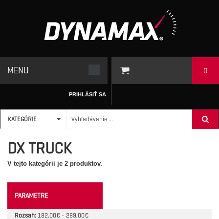
MENU
0
PRIHLÁSIŤ SA
KATEGÓRIE
ÚVODNÁ STRÁNKA
/
AUTO-MOTO BATÉRIE
>
DX TRUCK
DX TRUCK
V tejto kategórii je 2 produktov.
PARAMETRE
Rozsah:
182,00€ - 289,00€