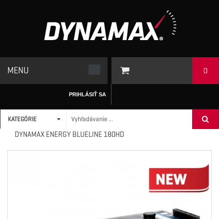
MENU
0
PRIHLÁSIŤ SA
KATEGÓRIE
ÚVODNÁ STRÁNKA
/
AUTO-MOTO BATÉRIE
>
DX TRUCK
>
DYNAMAX ENERGY BLUELINE 180HD