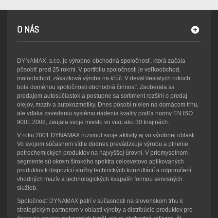
O NÁS
DYNAMAX, s.r.o. je výrobno-obchodná spoločnosť, ktorá začala
pôsobiť pred 25 rokmi. V portfóliu spoločnosti je veľkoobchod,
maloobchod, zákazková výroba na kľúč. V deväťdesiatych rokoch
bola doménou spoločnosti obchodná činnosť. Zaoberala sa
predajom autosúčiastok a postupne sa sortiment rozšíril o predaj
olejov, mazív a autokozmetiky. Dnes pôsobí nielen na domácom trhu,
ale vďaka zavedeniu systému riadenia kvality podľa normy EN ISO
9001:2008, zaujala svoje miesto vo viac ako 30 krajinách.
V roku 2001 DYNAMAX rozvinul svoje aktivity aj vo výrobnej oblasti.
Vo svojom súčasnom sídle dodnes prevádzkuje výrobu a plnenie
petrochemických produktov na najvyššej úrovni. V priemyselnom
segmente sú okrem širokého spektra celosvetovo aplikovaných
produktov k dispozícií služby technických konzultácií a odporučení
vhodných mazív a technologických kvapalín formou servisných
služieb.
Spoločnosť DYNAMAX patrí v súčasnosti na slovenskom trhu k
strategickým partnerom v oblasti výroby a distribúcie produktov pre