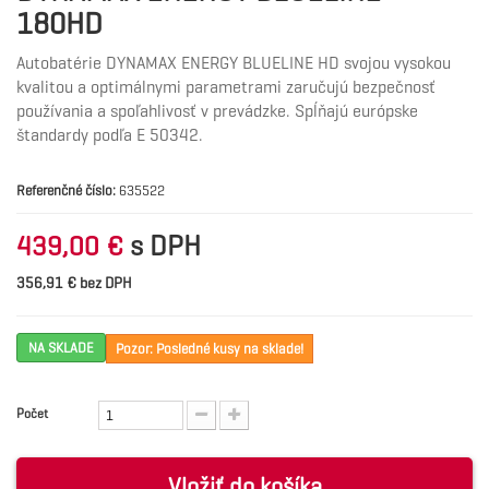
180HD
Autobatérie DYNAMAX ENERGY BLUELINE HD svojou vysokou
kvalitou a optimálnymi parametrami zaručujú bezpečnosť
používania a spoľahlivosť v prevádzke. Spĺňajú európske
štandardy podľa E 50342.
Referenčné číslo:
635522
s DPH
439,00 €
356,91 € bez DPH
NA SKLADE
Pozor: Posledné kusy na sklade!
Počet
Vložiť do košíka