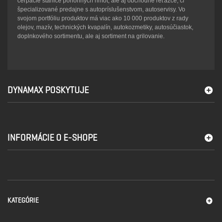
čerpacie stanice pohonných hmôt, ale aj obchodné reťazce, či
špecializované predajne s autopríslušenstvom, autoservisy. Vo
svojom portfóliu produktov má viac ako 10 000 produktov z rady
olejov, mazív, technických kvapalín, autokozmetiky, autosúčiastok,
doplnkového sortimentu, ale aj sortiment na grilovanie.
DYNAMAX POSKYTUJE
INFORMÁCIE O E-SHOPE
KATEGÓRIE