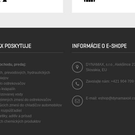
X POSKYTUJE
INFORMÁCIE O E-SHOPE
obchodu, predaj:
DYNAMAX, s.r.o., Alekšince 2
Slovakia, EU
ch, prevodových, hydraulických
olejov
Zavolajte nám:
+421 904 709
 do ostrekovačov
h kvapalín
lizovanej vody
E-mail: eshop@dynamaxoil.
a zimných zmesí do ostrekovačov
núcich zmesí do chladičov automobilov
 a rozpúšťadiel
tiky, aditív a prísad
ych chemických produktov