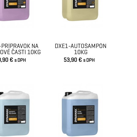
-PRÍPRAVOK NA
DXE1-AUTOŠAMPÓN
KOVÉ ČASTI 10KG
10KG
3,90 €
53,90 €
s DPH
s DPH
VLOŽIŤ DO KOŠÍKA
VLOŽIŤ DO KOŠÍKA