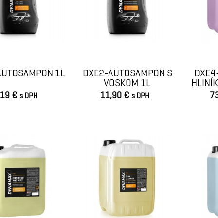
AUTOŠAMPÓN 1L
DXE2-AUTOŠAMPÓN S
DXE4
VOSKOM 1L
HLINÍ
,19 €
11,90 €
7
s DPH
s DPH
VLOŽIŤ DO KOŠÍKA
VLOŽIŤ DO KOŠÍKA