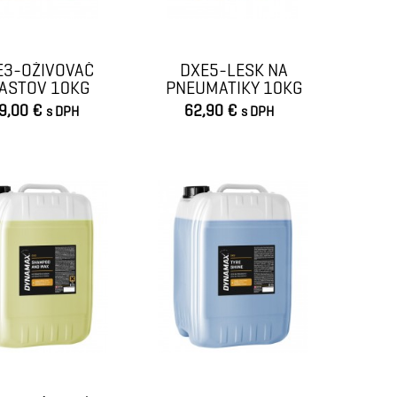
E3-OŽIVOVAČ
DXE5-LESK NA
ASTOV 10KG
PNEUMATIKY 10KG
9,00 €
62,90 €
s DPH
s DPH
VLOŽIŤ DO KOŠÍKA
VLOŽIŤ DO KOŠÍKA