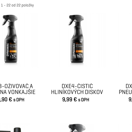
 1 - 22 od 22 položky
3-OŽIVOVAČ A
DXE4-ČISTIČ
DX
 NA VONKAJŠIE
HLINÍKOVÝCH DISKOV
PNEU
PLASTY...
500ML
,90 €
9,99 €
9
s DPH
s DPH
VLOŽIŤ DO KOŠÍKA
VLOŽIŤ DO KOŠÍKA