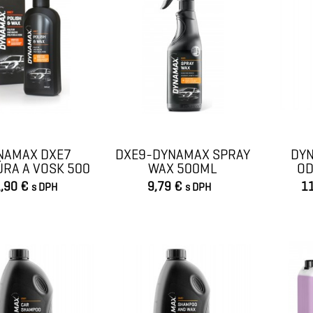
NAMAX DXE7
DXE9-DYNAMAX SPRAY
DY
ÚRA A VOSK 500
WAX 500ML
OD
ML
AS
,90 €
9,79 €
1
s DPH
s DPH
VLOŽIŤ DO KOŠÍKA
VLOŽIŤ DO KOŠÍKA