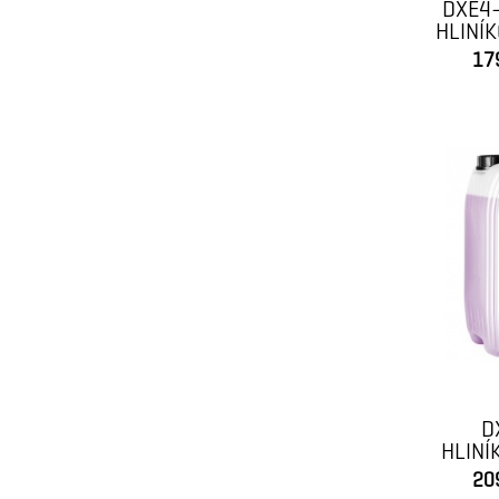
DXE4
HLINÍK
17
D
HLINÍ
D
20