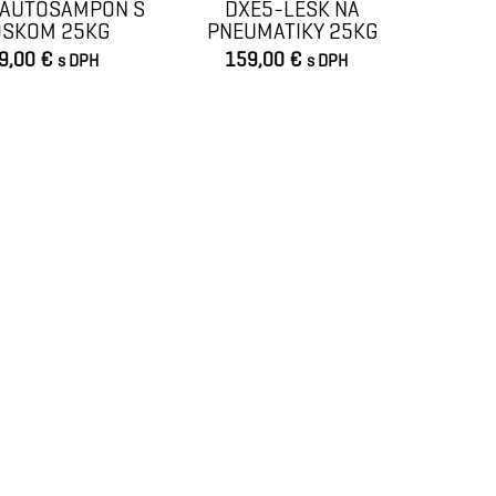
-AUTOŠAMPÓN S
DXE5-LESK NA
OSKOM 25KG
PNEUMATIKY 25KG
9,00 €
159,00 €
s DPH
s DPH
VLOŽIŤ DO KOŠÍKA
VLOŽIŤ DO KOŠÍKA