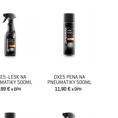
E5-LESK NA
DXE5 PENA NA
MATIKY 500ML
PNEUMATIKY 500ML
,99 €
11,90 €
s DPH
s DPH
VLOŽIŤ DO KOŠÍKA
VLOŽIŤ DO KOŠÍKA