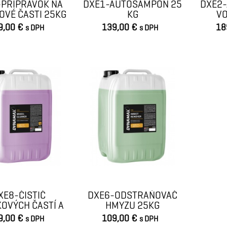
-PRÍPRAVOK NA
DXE1-AUTOŠAMPÓN 25
DXE2
OVÉ ČASTI 25KG
KG
V
9,00 €
139,00 €
18
s DPH
s DPH
VLOŽIŤ DO KOŠÍKA
VLOŽIŤ DO KOŠÍKA
XE8-ČISTIČ
DXE6-ODSTRAŇOVAČ
KOVÝCH ČASTÍ A
HMYZU 25KG
ISKOV 25KG
9,00 €
109,00 €
s DPH
s DPH