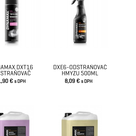
NAMAX DXT16
DXE6-ODSTRAŇOVAČ
STRAŇOVAČ
HMYZU 500ML
FALTU 500ML
1,90 €
8,09 €
s DPH
s DPH
VLOŽIŤ DO KOŠÍKA
VLOŽIŤ DO KOŠÍKA