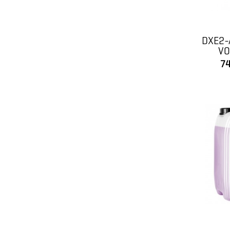
DXE2-
VO
74