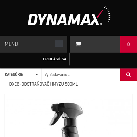
MENU
0
PRIHLÁSIŤ SA
KATEGÓRIE
ÚVODNÁ STRÁNKA
/
AUTOKOZMETIKA / SERVIS
>
OKNÁ
>
DXE6-ODSTRAŇOVAČ HMYZU 500ML