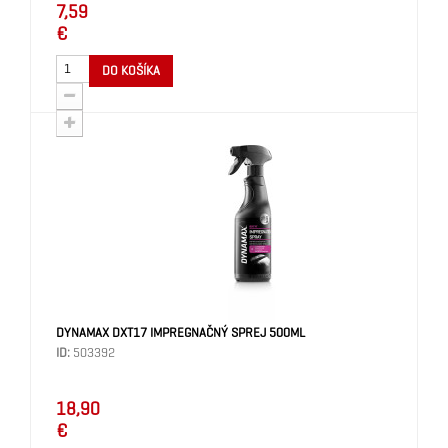
7,59
€
DO KOŠÍKA
DYNAMAX DXT17 IMPREGNAČNÝ SPREJ 500ML
ID:
503392
18,90
€