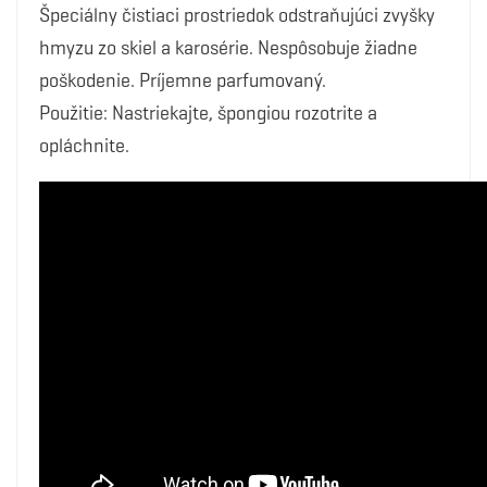
Špeciálny čistiaci prostriedok odstraňujúci zvyšky
hmyzu zo skiel a karosérie. Nespôsobuje žiadne
poškodenie. Príjemne parfumovaný.
Použitie: Nastriekajte, špongiou rozotrite a
opláchnite.