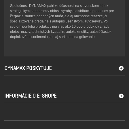
Spoločnosť DYNAMAX patrí v súčasnosti na slovenskom trhu k
strategickým partnerom v oblasti výroby a distribúcie produktov pre
čerpacie stanice pohonných hmôt, ale aj obchodné reťazce, či
špecializované predajne s autopríslušenstvom, autoservisy. Vo
svojom portfóliu produktov má viac ako 10 000 produktov z rady
olejov, mazív, technických kvapalín, autokozmetiky, autosúčiastok,
doplnkového sortimentu, ale aj sortiment na grilovanie.
DYNAMAX POSKYTUJE
INFORMÁCIE O E-SHOPE