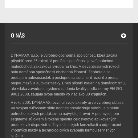
O NÁS
DYNAMAX, s.r.o. je výrobno-obchodná spoločnosť, ktorá začala
pôsobiť pred 25 rokmi. V portfóliu spoločnosti je veľkoobchod,
maloobchod, zákazková výroba na kľúč. V deväťdesiatych rokoch
bola doménou spoločnosti obchodná činnosť. Zaoberala sa
predajom autosúčiastok a postupne sa sortiment rozšíril o predaj
olejov, mazív a autokozmetiky. Dnes pôsobí nielen na domácom trhu,
ale vďaka zavedeniu systému riadenia kvality podľa normy EN ISO
9001:2008, zaujala svoje miesto vo viac ako 30 krajinách.
V roku 2001 DYNAMAX rozvinul svoje aktivity aj vo výrobnej oblasti.
Vo svojom súčasnom sídle dodnes prevádzkuje výrobu a plnenie
petrochemických produktov na najvyššej úrovni. V priemyselnom
segmente sú okrem širokého spektra celosvetovo aplikovaných
produktov k dispozícií služby technických konzultácií a odporučení
vhodných mazív a technologických kvapalín formou servisných
služieb.