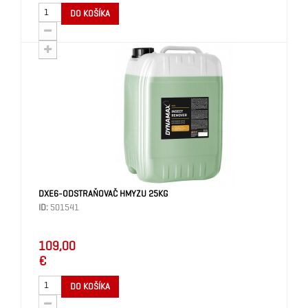
DO KOŠÍKA
DXE6-ODSTRAŇOVAČ HMYZU 25KG
ID:
501541
109,00
€
DO KOŠÍKA