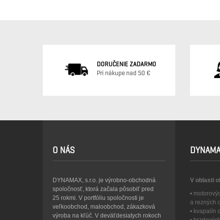
DORUČENIE ZADARMO
Pri nákupe nad 50 €
O NÁS
DYNAMA
DYNAMAX, s.r.o. je výrobno-obchodná
V oblasti 
spoločnosť, ktorá začala pôsobiť pred
• motorový
25 rokmi. V portfóliu spoločnosti je
a rezných 
veľkoobchod, maloobchod, zákazková
• kvapalín
výroba na kľúč. V deväťdesiatych rokoch