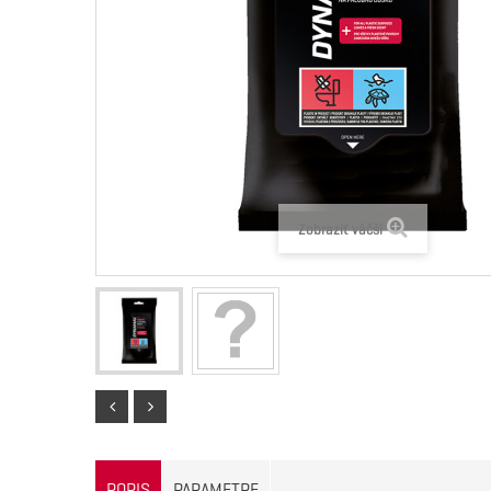
Zobraziť väčší
POPIS
PARAMETRE