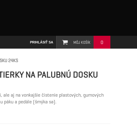
0
MÔJ KOŠÍK
PRIHLÁSIŤ SA
OSKU 24KS
TIERKY NA PALUBNÚ DOSKU
ri, ale aj na vonkajšie čistenie plastových, gumových
cu páku a pedále (šmýka sa).