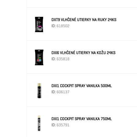
DXT9 VLHČENÉ UTIERKY NA RUKY 24KS
ID:
618502
DXI6 VLHČENÉ UTIERKY NA KOŽU 24KS
ID:
635818
DXI1 COCKPIT SPRAY VANILKA 500ML
ID:
606137
DXI1 COCKPIT SPRAY VANILKA 750ML
ID:
635791