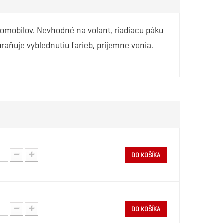
utomobilov. Nevhodné na volant, riadiacu páku
raňuje vyblednutiu farieb, príjemne vonia.
DO KOŠÍKA
DO KOŠÍKA