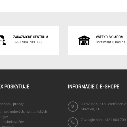
ZÁKAZNÍCKE CENTRUM
VŠETKO SKLADOM
+421 904 709 066
Sortiment u nás na 
X POSKYTUJE
INFORMÁCIE O E-SHOPE
obchodu, predaj:
DYNAMAX, s.r.o., Alekšince 2
Slovakia, EU
ch, prevodových, hydraulických
olejov
Zavolajte nám:
+421 904 709
 do ostrekovačov