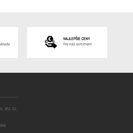
NAJLEPŠIE CENY
sklade
Pre náš sortiment
31, 951 22,
 066