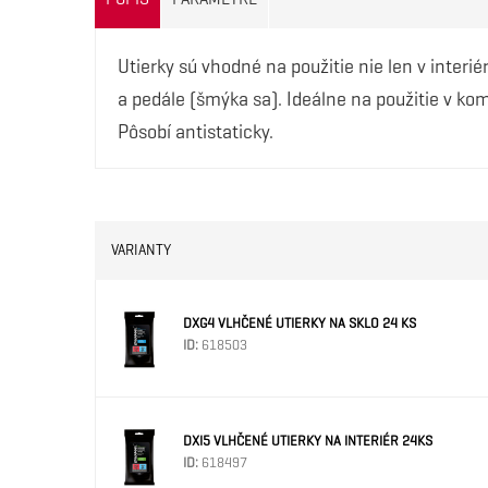
Utierky sú vhodné na použitie nie len v interi
a pedále (šmýka sa). Ideálne na použitie v ko
Pôsobí antistaticky.
VARIANTY
DXG4 VLHČENÉ UTIERKY NA SKLO 24 KS
ID:
618503
DXI5 VLHČENÉ UTIERKY NA INTERIÉR 24KS
ID:
618497