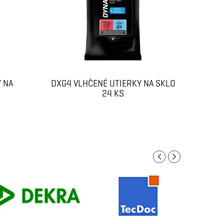
 NA
DXG4 VLHČENÉ UTIERKY NA SKLO
DXI6 
24 KS