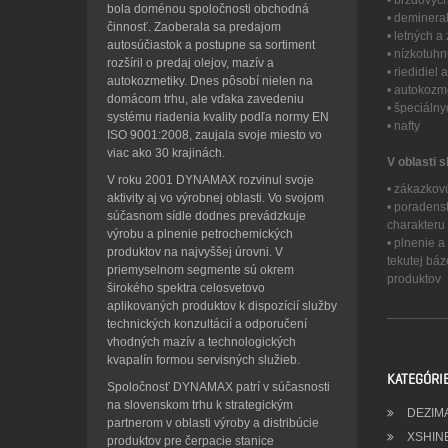
• brzdovýc
bola doménou spoločnosti obchodná
• deminera
činnosť. Zaoberala sa predajom
• letných 
autosúčiastok a postupne sa sortiment
• nízkotuh
rozšíril o predaj olejov, mazív a
• riedidiel
autokozmetiky. Dnes pôsobí nielen na
• autokozme
domácom trhu, ale vďaka zavedeniu
• špeciáln
systému riadenia kvality podľa normy EN
• nafty
ISO 9001:2008, zaujala svoje miesto vo
viac ako 30 krajinách.
V oblasti s
V roku 2001 DYNAMAX rozvinul svoje
• zákazkov
aktivity aj vo výrobnej oblasti. Vo svojom
• poradens
súčasnom sídle dodnes prevádzkuje
charakteru
výrobu a plnenie petrochemických
• plnenie 
produktov na najvyššej úrovni. V
tekutej bá
priemyselnom segmente sú okrem
produktov
širokého spektra celosvetovo
aplikovaných produktov k dispozícií služby
technických konzultácií a odporučení
vhodných mazív a technologických
kvapalín formou servisných služieb.
KATEGÓRI
Spoločnosť DYNAMAX patrí v súčasnosti
na slovenskom trhu k strategickým
DEZIM
partnerom v oblasti výroby a distribúcie
XSHIN
produktov pre čerpacie stanice