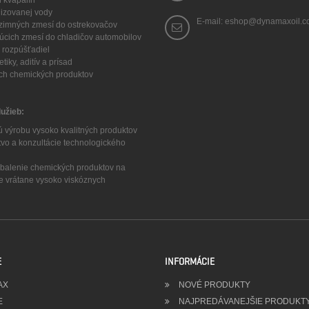
h kvapalín
lizovanej vody
E-mail: eshop@dynamaxoil.
a zimných zmesí do ostrekovačov
núcich zmesí do chladičov automobilov
 a rozpúšťadiel
tiky, aditív a prísad
ych chemických produktov
lužieb:
ú výrobu vysoko kvalitných produktov
tvo a konzultácie technologického
a balenie chemických produktov na
ze vrátane vysoko viskóznych
E
INFORMÁCIE
AX
NOVÉ PRODUKTY
E
NAJPREDÁVANEJŠIE PRODUKT