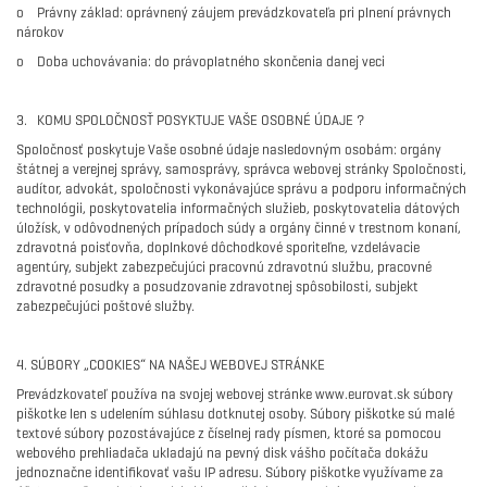
o Právny základ: oprávnený záujem prevádzkovateľa pri plnení právnych
nárokov
o Doba uchovávania: do právoplatného skončenia danej veci
3. KOMU SPOLOČNOSŤ POSYKTUJE VAŠE OSOBNÉ ÚDAJE ?
Spoločnosť poskytuje Vaše osobné údaje nasledovným osobám: orgány
štátnej a verejnej správy, samosprávy, správca webovej stránky Spoločnosti,
audítor, advokát, spoločnosti vykonávajúce správu a podporu informačných
technológii, poskytovatelia informačných služieb, poskytovatelia dátových
úložísk, v odôvodnených prípadoch súdy a orgány činné v trestnom konaní,
zdravotná poisťovňa, doplnkové dôchodkové sporiteľne, vzdelávacie
agentúry, subjekt zabezpečujúci pracovnú zdravotnú službu, pracovné
zdravotné posudky a posudzovanie zdravotnej spôsobilosti, subjekt
zabezpečujúci poštové služby.
4. SÚBORY „COOKIES“ NA NAŠEJ WEBOVEJ STRÁNKE
Prevádzkovateľ používa na svojej webovej stránke www.eurovat.sk súbory
piškotke len s udelením súhlasu dotknutej osoby. Súbory piškotke sú malé
textové súbory pozostávajúce z číselnej rady písmen, ktoré sa pomocou
webového prehliadača ukladajú na pevný disk vášho počítača dokážu
jednoznačne identifikovať vašu IP adresu. Súbory piškotke využívame za