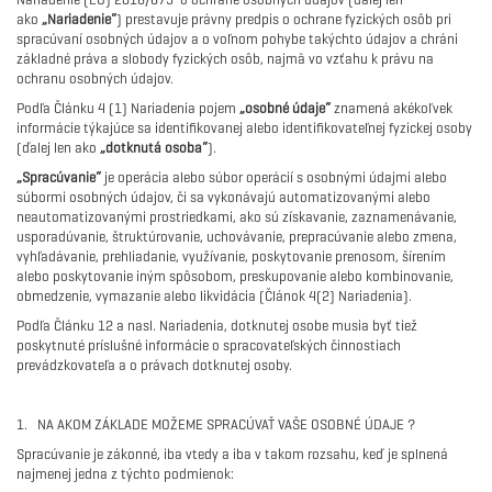
ako
„Nariadenie“
) prestavuje právny predpis o ochrane fyzických osôb pri
spracúvaní osobných údajov a o voľnom pohybe takýchto údajov a chráni
základné práva a slobody fyzických osôb, najmä vo vzťahu k právu na
ochranu osobných údajov.
Podľa Článku 4 (1) Nariadenia pojem
„osobné údaje“
znamená akékoľvek
informácie týkajúce sa identifikovanej alebo identifikovateľnej fyzickej osoby
(ďalej len ako
„dotknutá osoba“
).
„Spracúvanie“
je operácia alebo súbor operácií s osobnými údajmi alebo
súbormi osobných údajov, či sa vykonávajú automatizovanými alebo
neautomatizovanými prostriedkami, ako sú získavanie, zaznamenávanie,
usporadúvanie, štruktúrovanie, uchovávanie, prepracúvanie alebo zmena,
vyhľadávanie, prehliadanie, využívanie, poskytovanie prenosom, šírením
alebo poskytovanie iným spôsobom, preskupovanie alebo kombinovanie,
obmedzenie, vymazanie alebo likvidácia (Článok 4(2) Nariadenia).
Podľa Článku 12 a nasl. Nariadenia, dotknutej osobe musia byť tiež
poskytnuté príslušné informácie o spracovateľských činnostiach
prevádzkovateľa a o právach dotknutej osoby.
1. NA AKOM ZÁKLADE MOŽEME SPRACÚVAŤ VAŠE OSOBNÉ ÚDAJE ?
Spracúvanie je zákonné, iba vtedy a iba v takom rozsahu, keď je splnená
najmenej jedna z týchto podmienok: