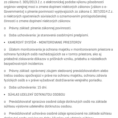
zo zákona č. 305/2013 Z.z. o elektronickej podobe výkonu pôsobnosti
orgánov verejnej moci o zmene doplnení niektorých zákonov (zákon o e-
Governmente) s plnenie povinností vyplývajúcich zo zákona č. 307/2014 Z.z.
o niektorých opatreniach súvisiacich s oznamovaním protispoločenskej
činnosti o zmene doplnení niektorých zákonov.
o Právny základ: plnenie zákonnej povinnosti.
o Doba uchovávania: je stanovená osobitnými predpismi.
KAMEROVÝ SYSTÉM - MONITOROVANIE PRIESTOROV
o Účelom monitorovania je ochrana majetku v monitorovanom priestore a
ochrana fyzických osôb nachádzajúcich sa v tomto priestore, ako aj
priebežné získavanie dôkazov o príčinách vzniku, priebehu a následkoch
bezpečnostných incidentov.
o Právny základ: oprávnený záujem sledovaný prevádzkovateľom alebo
treťou osobou spočívajúci v práve na ochranu majetku, ochranu zdravia
fyzických osôb a v práve vyžadovať dodržiavanie verejného poriadku.
o Doba uchovávania: 15 dní.
SÚHLAS UDELENÝ DOTKNUTOU OSOBOU
o Prevádzkovateľ spracúva osobné údaje dotknutých osôb na základe
súhlasu výslovne udeleného dotknutou osobou.
o Prevádzkovateľ uchováva osobné údaje spracúvané na základe súhlasu