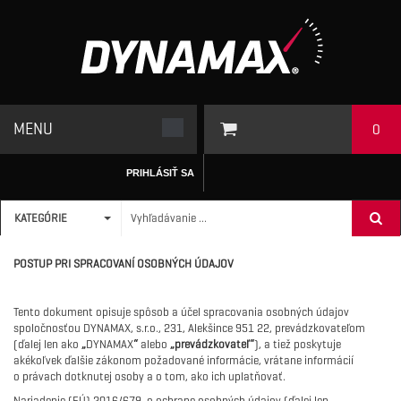
MENU
0
PRIHLÁSIŤ SA
KATEGÓRIE
ÚVODNÁ STRÁNKA
/
Ochrana Osobných Údajov
POSTUP PRI SPRACOVANÍ OSOBNÝCH ÚDAJOV
Tento dokument opisuje spôsob a účel spracovania osobných údajov
spoločnosťou DYNAMAX, s.r.o., 231, Alekšince 951 22, prevádzkovateľom
(ďalej len ako
„
DYNAMAX
“
alebo
„prevádzkovateľ“
), a tiež poskytuje
akékoľvek ďalšie zákonom požadované informácie, vrátane informácií
o právach dotknutej osoby a o tom, ako ich uplatňovať.
Nariadenie (
EÚ
)
2016/679
o
ochrane osobných údajov
(ďalej len