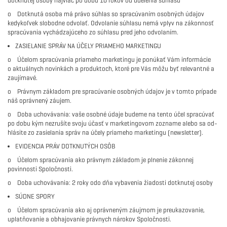
dotknutej osoby najviac po dobu 10 rokov od udelenia súhlasu
o Dotknutá osoba má právo súhlas so spracúvaním osobných údajov
kedykoľvek slobodne odvolať. Odvolanie súhlasu nemá vplyv na zákonnosť
spracúvania vychádzajúceho zo súhlasu pred jeho odvolaním.
ZA­SIE­LA­NIE SPRÁV NA ÚČELY PRIA­MEHO MAR­KE­TINGU
o Účelom spracúvania pria­meho mar­ke­tingu je po­nú­kať Vám in­for­má­cie
o aktuálnych novinkách a pro­duktoch, ktoré pre Vás môžu byť re­le­vantné a
zau­jí­mavé.
o Práv­nym zá­kla­dom pre spra­cú­va­nie osob­ných úda­jov je v tomto prí­pade
náš opráv­nený zá­u­jem.
o Doba uchovávania: vaše osobné údaje bu­deme na tento účel spra­cú­vať
po dobu kým nezru­šíte svoju účasť v marketingovom zozname alebo sa od­
hlá­site zo za­sie­la­nia správ na účely pria­meho mar­ke­tingu (ne­ws­let­ter).
EVIDENCIA PRÁV DOTKNUTÝCH OSÔB
o Účelom spracúvania ako právnym základom je plnenie zákonnej
povinnosti Spoločnosti.
o Doba uchovávania: 2 roky odo dňa vybavenia žiadosti dotknutej osoby
SÚDNE SPORY
o Účelom spracúvania ako aj oprávneným záujmom je preukazovanie,
uplatňovanie a obhajovanie právnych nárokov Spoločnosti.