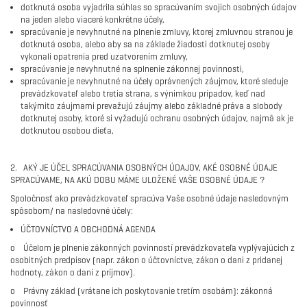
dotknutá osoba vyjadrila súhlas so spracúvaním svojich osobných údajov
na jeden alebo viaceré konkrétne účely,
spracúvanie je nevyhnutné na plnenie zmluvy, ktorej zmluvnou stranou je
dotknutá osoba, alebo aby sa na základe žiadosti dotknutej osoby
vykonali opatrenia pred uzatvorením zmluvy,
spracúvanie je nevyhnutné na splnenie zákonnej povinnosti,
spracúvanie je nevyhnutné na účely oprávnených záujmov, ktoré sleduje
prevádzkovateľ alebo tretia strana, s výnimkou prípadov, keď nad
takýmito záujmami prevažujú záujmy alebo základné práva a slobody
dotknutej osoby, ktoré si vyžadujú ochranu osobných údajov, najmä ak je
dotknutou osobou dieťa,
2. AKÝ JE ÚČEL SPRACÚVANIA OSOBNÝCH ÚDAJOV, AKÉ OSOBNÉ ÚDAJE
SPRACÚVAME, NA AKÚ DOBU MÁME ULOŽENÉ VAŠE OSOBNÉ ÚDAJE ?
Spoločnosť ako prevádzkovateľ spracúva Vaše osobné údaje nasledovným
spôsobom/ na nasledovné účely:
ÚČTOVNÍCTVO A OBCHODNÁ AGENDA
o Účelom je plnenie zákonných povinností prevádzkovateľa vyplývajúcich z
osobitných predpisov (napr. zákon o účtovníctve, zákon o dani z pridanej
hodnoty, zákon o dani z príjmov).
o Právny základ (vrátane ich poskytovanie tretím osobám): zákonná
povinnosť