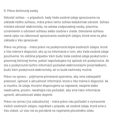
9. Práva dotknutej osoby
Odvolať súhlas - v prípadoch, kedy Vaše osobné údaje spracúvame na
základe Vášho súhlasu, máte právo tento súhlas kedykoľvek odvolať. Súhlas
môžete odvolať elektronicky, na adrese zodpovednej osoby, písomne,
oznámením o odvolaní súhlasu alebo osobne v úrade. Odvolanie súhlasu
nemá vplyv na zákonnosť spracúvania osobných údajov, ktoré sme na jeho
základe o Vás spracúvali.
Právo na prístup - máte právo na poskytnutie kópie osobných údajov, ktoré
o Vás máme k dispozícii, ako aj na informácie o tom, ako Vaše osobné údaje
používame. Vo väčšine prípadov Vám budú Vaše osobné údaje poskytnuté v
písomnej listinnej forme, pokiaľ nepožadujete iný spôsob ich poskytnutia. Ak
ste o poskytnutie týchto informácií požiadali elektronickými prostriedkami,
budú Vám poskytnuté elektronicky, ak to bude technicky možné.
Právo na opravu - prijímame primerané opatrenia, aby sme zabezpečili
presnosť, úplnosť a aktuálnosť informácií, ktoré o Vás máme k dispozícii. Ak
si myslíte, že údaje, ktorými disponujeme sú nepresné, neúplné alebo
neaktuálne, prosím, neváhajte nás požiadať, aby sme tieto informácie
upravili, aktualizovali alebo doplnili.
Právo na výmaz (na zabudnutie) - máte právo nás požiadať o vymazanie
Vašich osobných údajov, napríklad v prípade, ak osobné údaje, ktoré sme o
Vás získali, už viac nie sú potrebné na naplnenie pôvodného účelu