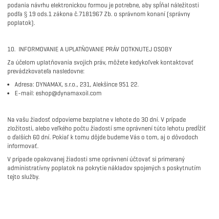
podania návrhu elektronickou formou je potrebne, aby spĺňal náležitosti
podľa § 19 ods.1 zákona č.7181967 Zb. o správnom konaní (správny
poplatok).
10. INFORMOVANIE A UPLATŇOVANIE PRÁV DOTKNUTEJ OSOBY
Za účelom uplatňovania svojich práv, môžete kedykoľvek kontaktovať
prevádzkovateľa nasledovne:
Adresa: DYNAMAX, s.r.o., 231, Alekšince 951 22.
E-mail: eshop@dynamaxoil.com
Na vašu žiadosť odpovieme bezplatne v lehote do 30 dní. V prípade
zložitosti, alebo veľkého počtu žiadostí sme oprávnení túto lehotu predĺžiť
o ďalších 60 dní. Pokiaľ k tomu dôjde budeme Vás o tom, aj o dôvodoch
informovať.
V prípade opakovanej žiadosti sme oprávnení účtovať si primeraný
administratívny poplatok na pokrytie nákladov spojených s poskytnutím
tejto služby.