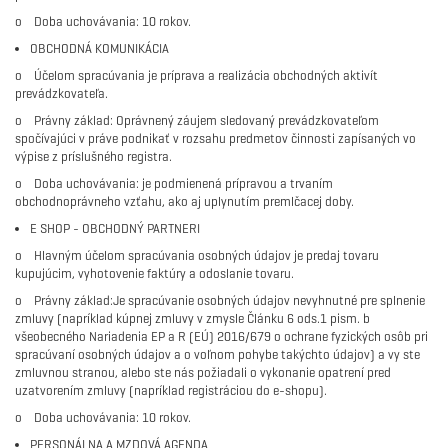
o Doba uchovávania: 10 rokov.
OBCHODNÁ KOMUNIKÁCIA
o Účelom spracúvania je príprava a realizácia obchodných aktivít
prevádzkovateľa.
o Právny základ: Oprávnený záujem sledovaný prevádzkovateľom
spočívajúci v práve podnikať v rozsahu predmetov činnosti zapísaných vo
výpise z príslušného registra.
o Doba uchovávania: je podmienená prípravou a trvaním
obchodnoprávneho vzťahu, ako aj uplynutím premlčacej doby.
E SHOP - OBCHODNÝ PARTNERI
o Hlavným účelom spracúvania osobných údajov je predaj tovaru
kupujúcim, vyhotovenie faktúry a odoslanie tovaru.
o Právny základ:Je spracúvanie osobných údajov nevyhnutné pre splnenie
zmluvy (napríklad kúpnej zmluvy v zmysle Článku 6 ods.1 pism. b
všeobecného Nariadenia EP a R (EÚ) 2016/679 o ochrane fyzických osôb pri
spracúvaní osobných údajov a o voľnom pohybe takýchto údajov) a vy ste
zmluvnou stranou, alebo ste nás požiadali o vykonanie opatrení pred
uzatvorením zmluvy (napríklad registráciou do e-shopu).
o Doba uchovávania: 10 rokov.
PERSONÁLNA A MZDOVÁ AGENDA