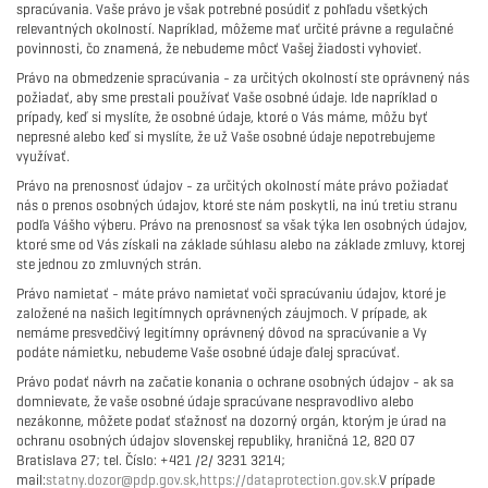
spracúvania. Vaše právo je však potrebné posúdiť z pohľadu všetkých
relevantných okolností. Napríklad, môžeme mať určité právne a regulačné
povinnosti, čo znamená, že nebudeme môcť Vašej žiadosti vyhovieť.
Právo na obmedzenie spracúvania - za určitých okolností ste oprávnený nás
požiadať, aby sme prestali používať Vaše osobné údaje. Ide napríklad o
prípady, keď si myslíte, že osobné údaje, ktoré o Vás máme, môžu byť
nepresné alebo keď si myslíte, že už Vaše osobné údaje nepotrebujeme
využívať.
Právo na prenosnosť údajov - za určitých okolností máte právo požiadať
nás o prenos osobných údajov, ktoré ste nám poskytli, na inú tretiu stranu
podľa Vášho výberu. Právo na prenosnosť sa však týka len osobných údajov,
ktoré sme od Vás získali na základe súhlasu alebo na základe zmluvy, ktorej
ste jednou zo zmluvných strán.
Právo namietať - máte právo namietať voči spracúvaniu údajov, ktoré je
založené na našich legitímnych oprávnených záujmoch. V prípade, ak
nemáme presvedčivý legitímny oprávnený dôvod na spracúvanie a Vy
podáte námietku, nebudeme Vaše osobné údaje ďalej spracúvať.
Právo podať návrh na začatie konania o ochrane osobných údajov - ak sa
domnievate, že vaše osobné údaje spracúvane nespravodlivo alebo
nezákonne, môžete podať sťažnosť na dozorný orgán, ktorým je úrad na
ochranu osobných údajov slovenskej republiky, hraničná 12, 820 07
Bratislava 27; tel. Číslo: +421 /2/ 3231 3214;
mail:
statny.dozor@pdp.gov.sk,
https://dataprotection.gov.sk.
V prípade