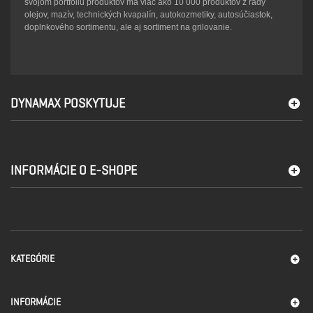
svojom portfóliu produktov má viac ako 10 000 produktov z rady
olejov, mazív, technických kvapalín, autokozmetiky, autosúčiastok,
doplnkového sortimentu, ale aj sortiment na grilovanie.
DYNAMAX POSKYTUJE
INFORMÁCIE O E-SHOPE
KATEGÓRIE
INFORMÁCIE