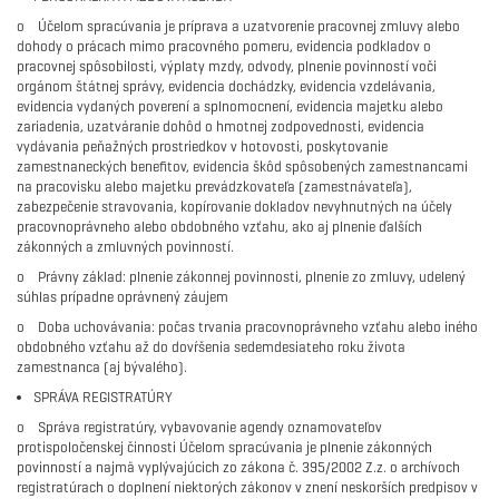
o Účelom spracúvania je príprava a uzatvorenie pracovnej zmluvy alebo
dohody o prácach mimo pracovného pomeru, evidencia podkladov o
pracovnej spôsobilosti, výplaty mzdy, odvody, plnenie povinností voči
orgánom štátnej správy, evidencia dochádzky, evidencia vzdelávania,
evidencia vydaných poverení a splnomocnení, evidencia majetku alebo
zariadenia, uzatváranie dohôd o hmotnej zodpovednosti, evidencia
vydávania peňažných prostriedkov v hotovosti, poskytovanie
zamestnaneckých benefitov, evidencia škôd spôsobených zamestnancami
na pracovisku alebo majetku prevádzkovateľa (zamestnávateľa),
zabezpečenie stravovania, kopírovanie dokladov nevyhnutných na účely
pracovnoprávneho alebo obdobného vzťahu, ako aj plnenie ďalších
zákonných a zmluvných povinností.
o Právny základ: plnenie zákonnej povinnosti, plnenie zo zmluvy, udelený
súhlas prípadne oprávnený záujem
o Doba uchovávania: počas trvania pracovnoprávneho vzťahu alebo iného
obdobného vzťahu až do dovŕšenia sedemdesiateho roku života
zamestnanca (aj bývalého).
SPRÁVA REGISTRATÚRY
o Správa registratúry, vybavovanie agendy oznamovateľov
protispoločenskej činnosti Účelom spracúvania je plnenie zákonných
povinností a najmä vyplývajúcich zo zákona č. 395/2002 Z.z. o archívoch
registratúrach o doplnení niektorých zákonov v znení neskorších predpisov v