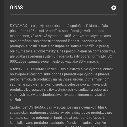
O NÁS
DYNAMAX, s.r.o. je výrobno-obchodná spoločnosť, ktorá začala
pôsobiť pred 25 rokmi. V portfóliu spoločnosti je veľkoobchod,
maloobchod, zákazková výroba na kľúč. V deväťdesiatych rokoch
bola doménou spoločnosti obchodná činnosť. Zaoberala sa
predajom autosúčiastok a postupne sa sortiment rozšíril o predaj
olejov, mazív a autokozmetiky. Dnes pôsobí nielen na domácom trhu,
ale vďaka zavedeniu systému riadenia kvality podľa normy EN ISO
9001:2008, zaujala svoje miesto vo viac ako 30 krajinách.
V roku 2001 DYNAMAX rozvinul svoje aktivity aj vo výrobnej oblasti.
Vo svojom súčasnom sídle dodnes prevádzkuje výrobu a plnenie
petrochemických produktov na najvyššej úrovni. V priemyselnom
segmente sú okrem širokého spektra celosvetovo aplikovaných
produktov k dispozícií služby technických konzultácií a odporučení
vhodných mazív a technologických kvapalín formou servisných
služieb.
Spoločnosť DYNAMAX patrí v súčasnosti na slovenskom trhu k
strategickým partnerom v oblasti výroby a distribúcie produktov pre
čerpacie stanice pohonných hmôt, ale aj obchodné reťazce, či
špecializované predajne s autopríslušenstvom, autoservisy. Vo