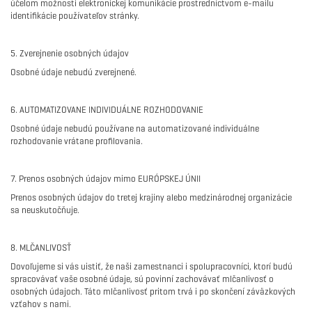
účelom možnosti elektronickej komunikácie prostredníctvom e-mailu
identifikácie používateľov stránky.
5. Zverejnenie osobných údajov
Osobné údaje nebudú zverejnené.
6. AUTOMATIZOVANE INDIVIDUÁLNE ROZHODOVANIE
Osobné údaje nebudú používane na automatizované individuálne
rozhodovanie vrátane profilovania.
7. Prenos osobných údajov mimo EURÓPSKEJ ÚNII
Prenos osobných údajov do tretej krajiny alebo medzinárodnej organizácie
sa neuskutočňuje.
8. MLČANLIVOSŤ
Dovoľujeme si vás uistiť, že naši zamestnanci i spolupracovníci, ktorí budú
spracovávať vaše osobné údaje, sú povinní zachovávať mlčanlivosť o
osobných údajoch. Táto mlčanlivosť pritom trvá i po skončení záväzkových
vzťahov s nami.