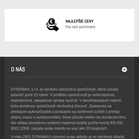
NAJLEPŠIE CENY
Pre náš sortiment
O NÁS
DYNAMAX, s.r.o. je výrobno-obchodná spoločnosť, ktorá začala
pôsobiť pred 25 rokmi. V portfóliu spoločnosti je veľkoobchod,
maloobchod, zákazková výroba na kľúč. V deväťdesiatych rokoch
bola doménou spoločnosti obchodná činnosť. Zaoberala sa
predajom autosúčiastok a postupne sa sortiment rozšíril o predaj
olejov, mazív a autokozmetiky. Dnes pôsobí nielen na domácom trhu,
ale vďaka zavedeniu systému riadenia kvality podľa normy EN ISO
9001:2008, zaujala svoje miesto vo viac ako 30 krajinách.
V roku 2001 DYNAMAX rozvinul svoje aktivity aj vo výrobnej oblasti.