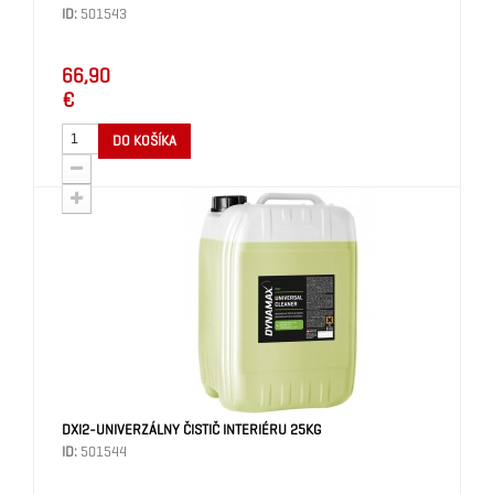
ID:
501543
66,90
€
DO KOŠÍKA
DXI2-UNIVERZÁLNY ČISTIČ INTERIÉRU 25KG
ID:
501544