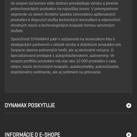
Vo svojom súčasnom sídle dodnes prevádzkuje výrobu a plnenie
petrochemických produktov na najvyššej úrovni. V priemyselnom
segmente sú okrem širokého spektra celosvetovo aplikovaných
produktov k dispozícií služby technických konzultácií a odporučení
vhodných mazív a technologických kvapalín formou servisných
služieb.
Spoločnosť DYNAMAX patrí v súčasnosti na slovenskom trhu k
strategickým partnerom v oblasti výroby a distribúcie produktov pre
čerpacie stanice pohonných hmôt, ale aj obchodné reťazce, či
špecializované predajne s autopríslušenstvom, autoservisy. Vo
svojom portfóliu produktov má viac ako 10 000 produktov z rady
olejov, mazív, technických kvapalín, autokozmetiky, autosúčiastok,
doplnkového sortimentu, ale aj sortiment na grilovanie.
DYNAMAX POSKYTUJE
INFORMÁCIE O E-SHOPE