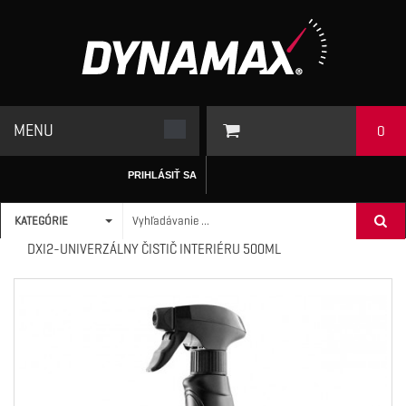
MENU
0
PRIHLÁSIŤ SA
KATEGÓRIE
ÚVODNÁ STRÁNKA
/
AUTOKOZMETIKA / SERVIS
>
INTERIÉR
>
DXI2-UNIVERZÁLNY ČISTIČ INTERIÉRU 500ML