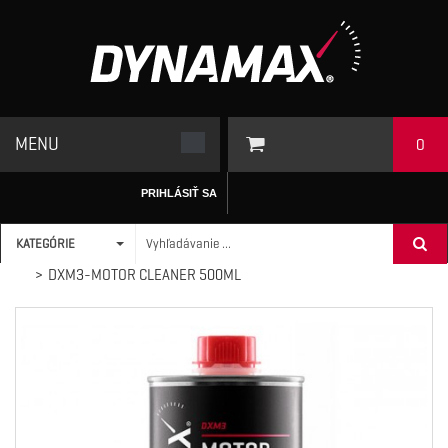
MENU
0
PRIHLÁSIŤ SA
KATEGÓRIE
ÚVODNÁ STRÁNKA
/
AUTOKOZMETIKA / SERVIS
>
SERVIS CAR
>
DXM3-MOTOR CLEANER 500ML