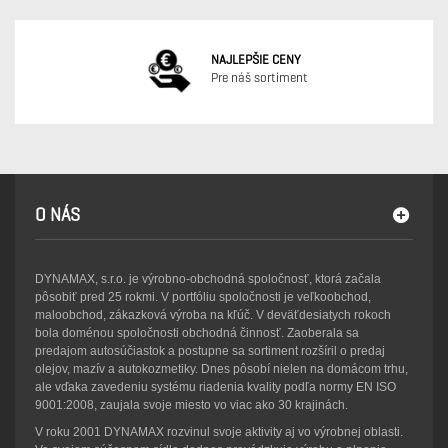
NAJLEPŠIE CENY
Pre náš sortiment
O NÁS
DYNAMAX, s.r.o. je výrobno-obchodná spoločnosť, ktorá začala
pôsobiť pred 25 rokmi. V portfóliu spoločnosti je veľkoobchod,
maloobchod, zákazková výroba na kľúč. V deväťdesiatych rokoch
bola doménou spoločnosti obchodná činnosť. Zaoberala sa
predajom autosúčiastok a postupne sa sortiment rozšíril o predaj
olejov, mazív a autokozmetiky. Dnes pôsobí nielen na domácom trhu,
ale vďaka zavedeniu systému riadenia kvality podľa normy EN ISO
9001:2008, zaujala svoje miesto vo viac ako 30 krajinách.
V roku 2001 DYNAMAX rozvinul svoje aktivity aj vo výrobnej oblasti.