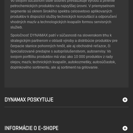
Vo svojom súčasnom sídle dodnes prevádzkuje výrobu a plnenie
petrochemických produktov na najvyššej úrovni. V priemyselnom
segmente sú okrem širokého spektra celosvetovo aplikovaných
produktov k dispozícií služby technických konzultácií a odporučení
vhodných mazív a technologických kvapalín formou servisných
služieb.
Spoločnosť DYNAMAX patrí v súčasnosti na slovenskom trhu k
strategickým partnerom v oblasti výroby a distribúcie produktov pre
čerpacie stanice pohonných hmôt, ale aj obchodné reťazce, či
špecializované predajne s autopríslušenstvom, autoservisy. Vo
svojom portfóliu produktov má viac ako 10 000 produktov z rady
olejov, mazív, technických kvapalín, autokozmetiky, autosúčiastok,
doplnkového sortimentu, ale aj sortiment na grilovanie.
DYNAMAX POSKYTUJE
INFORMÁCIE O E-SHOPE