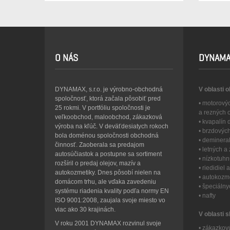
O NÁS
DYNAMA
DYNAMAX, s.r.o. je výrobno-obchodná
V oblasti 
spoločnosť, ktorá začala pôsobiť pred
• motorový
25 rokmi. V portfóliu spoločnosti je
a rezných 
veľkoobchod, maloobchod, zákazková
• kvapalín
výroba na kľúč. V deväťdesiatych rokoch
• brzdovýc
bola doménou spoločnosti obchodná
• deminera
činnosť. Zaoberala sa predajom
• letných 
autosúčiastok a postupne sa sortiment
• nízkotuh
rozšíril o predaj olejov, mazív a
• riedidiel
autokozmetiky. Dnes pôsobí nielen na
• autokozme
domácom trhu, ale vďaka zavedeniu
• špeciáln
systému riadenia kvality podľa normy EN
• nafty
ISO 9001:2008, zaujala svoje miesto vo
viac ako 30 krajinách.
V oblasti s
V roku 2001 DYNAMAX rozvinul svoje
• zákazkov