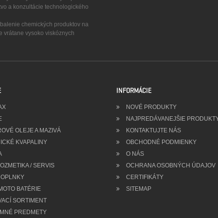
tvo a konzultácie technologického
a balenie chemických produktov na
ze vrátane vysoko viskóznych
E
INFORMÁCIE
AX
NOVÉ PRODUKTY
E
NAJPREDÁVANEJŠIE PRODUKT
OVÉ OLEJE A MAZIVÁ
KONTAKTUJTE NÁS
ICKÉ KVAPALINY
OBCHODNÉ PODMIENKY
A
O NÁS
ZMETIKA / SERVIS
OCHRANA OSOBNÝCH ÚDAJOV
OPLNKY
CERTIFIKÁTY
MOTO BATÉRIE
SITEMAP
VACÍ SORTIMENT
MNÉ PREDMETY