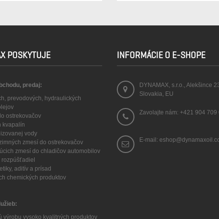
X POSKYTUJE
INFORMÁCIE O E-SHOPE
obchodu, predaj:
DYNAMAX, s.r.o., Alekšince 2
Slovakia, EU
ch, prevodových, hydraulických
olejov
Zavolajte nám:
+421 904 709
 do ostrekovačov
h kvapalín
lizovanej vody
E-mail: eshop@dynamaxoil.
a zimných zmesí do ostrekovačov
núcich zmesí do chladičov automobilov
 a rozpúšťadiel
tiky, aditív a prísad
ych chemických produktov
lužieb:
ú výrobu vysoko kvalitných produktov