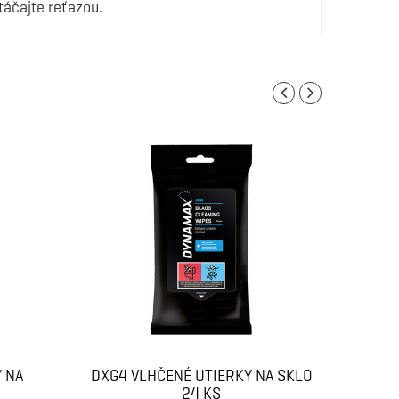
táčajte reťazou.
 NA
DXG4 VLHČENÉ UTIERKY NA SKLO
DXI4 
24 KS
NA