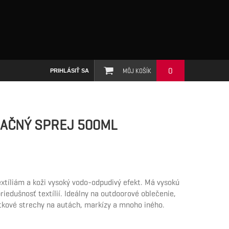
0
MÔJ KOŠÍK
PRIHLÁSIŤ SA
AČNÝ SPREJ 500ML
xtíliám a koži vysoký vodo-odpudivý efekt. Má vysokú
riedušnosť textílií. Ideálny na outdoorové oblečenie,
 látkové strechy na autách, markízy a mnoho iného.