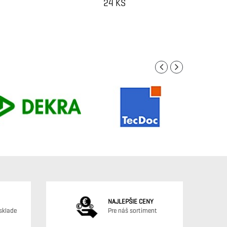
24 KS
NA
NAJLEPŠIE CENY
sklade
Pre náš sortiment