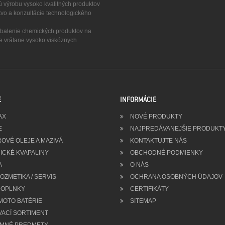
ú výrobu vysoko kvalitných produktov
tvo a konzultácie technologického
a balenie chemických produktov na
ze vrátane vysoko viskóznych
E
INFORMÁCIE
AX
NOVÉ PRODUKTY
E
NAJPREDÁVANEJŠIE PRODUKT
OVÉ OLEJE A MAZIVÁ
KONTAKTUJTE NÁS
ICKÉ KVAPALINY
OBCHODNÉ PODMIENKY
A
O NÁS
ZMETIKA / SERVIS
OCHRANA OSOBNÝCH ÚDAJOV
OPLNKY
CERTIFIKÁTY
MOTO BATÉRIE
SITEMAP
VACÍ SORTIMENT