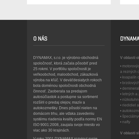
O NÁS
DYNAMA
DYNAMAX, s.r.o. je výrobno-obchodná
V oblasti 
spoločnosť, ktorá začala pôsobiť pred
• motorový
25 rokmi. V portfóliu spoločnosti je
a rezných 
veľkoobchod, maloobchod, zákazková
• kvapalín
výroba na kľúč. V deväťdesiatych rokoch
• brzdovýc
bola doménou spoločnosti obchodná
• deminera
činnosť. Zaoberala sa predajom
• letných 
autosúčiastok a postupne sa sortiment
• nízkotuh
rozšíril o predaj olejov, mazív a
• riedidiel
autokozmetiky. Dnes pôsobí nielen na
• autokozme
domácom trhu, ale vďaka zavedeniu
• špeciáln
systému riadenia kvality podľa normy EN
• nafty
ISO 9001:2008, zaujala svoje miesto vo
viac ako 30 krajinách.
V oblasti s
V roku 2001 DYNAMAX rozvinul svoje