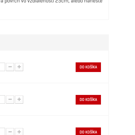
 na povrch vo vzdialenosti 25cm, alebo naneste
DO KOŠÍKA
DO KOŠÍKA
DO KOŠÍKA