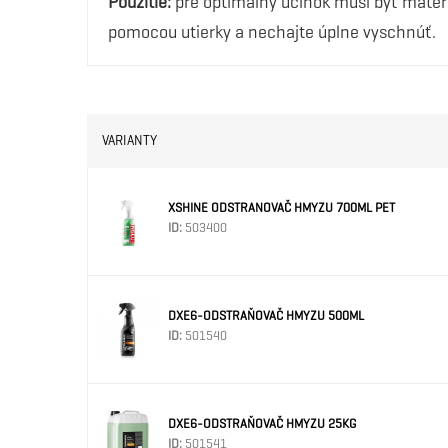
Použitie:
pre optimálny účinok musí byť materi
pomocou utierky a nechajte úplne vyschnúť.
VARIANTY
XSHINE ODSTRANOVAČ HMYZU 700ML PET
ID:
503400
DXE6-ODSTRAŇOVAČ HMYZU 500ML
ID:
501540
DXE6-ODSTRAŇOVAČ HMYZU 25KG
ID:
501541