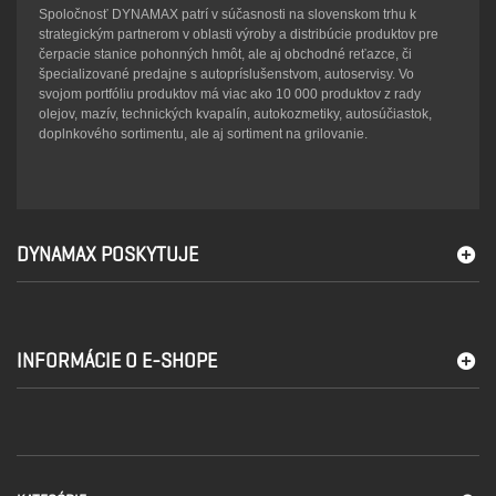
Spoločnosť DYNAMAX patrí v súčasnosti na slovenskom trhu k
strategickým partnerom v oblasti výroby a distribúcie produktov pre
čerpacie stanice pohonných hmôt, ale aj obchodné reťazce, či
špecializované predajne s autopríslušenstvom, autoservisy. Vo
svojom portfóliu produktov má viac ako 10 000 produktov z rady
olejov, mazív, technických kvapalín, autokozmetiky, autosúčiastok,
doplnkového sortimentu, ale aj sortiment na grilovanie.
DYNAMAX POSKYTUJE
INFORMÁCIE O E-SHOPE