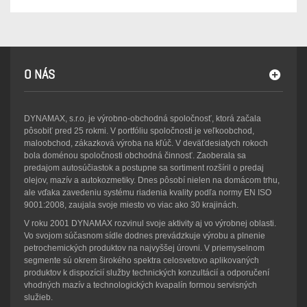
O NÁS
DYNAMAX, s.r.o. je výrobno-obchodná spoločnosť, ktorá začala
pôsobiť pred 25 rokmi. V portfóliu spoločnosti je veľkoobchod,
maloobchod, zákazková výroba na kľúč. V deväťdesiatych rokoch
bola doménou spoločnosti obchodná činnosť. Zaoberala sa
predajom autosúčiastok a postupne sa sortiment rozšíril o predaj
olejov, mazív a autokozmetiky. Dnes pôsobí nielen na domácom trhu,
ale vďaka zavedeniu systému riadenia kvality podľa normy EN ISO
9001:2008, zaujala svoje miesto vo viac ako 30 krajinách.
V roku 2001 DYNAMAX rozvinul svoje aktivity aj vo výrobnej oblasti.
Vo svojom súčasnom sídle dodnes prevádzkuje výrobu a plnenie
petrochemických produktov na najvyššej úrovni. V priemyselnom
segmente sú okrem širokého spektra celosvetovo aplikovaných
produktov k dispozícií služby technických konzultácií a odporučení
vhodných mazív a technologických kvapalín formou servisných
služieb.