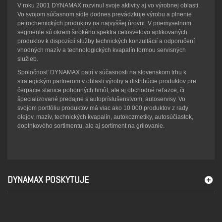
V roku 2001 DYNAMAX rozvinul svoje aktivity aj vo výrobnej oblasti.
Vo svojom súčasnom sídle dodnes prevádzkuje výrobu a plnenie
petrochemických produktov na najvyššej úrovni. V priemyselnom
segmente sú okrem širokého spektra celosvetovo aplikovaných
produktov k dispozícií služby technických konzultácií a odporučení
vhodných mazív a technologických kvapalín formou servisných
služieb.
Spoločnosť DYNAMAX patrí v súčasnosti na slovenskom trhu k
strategickým partnerom v oblasti výroby a distribúcie produktov pre
čerpacie stanice pohonných hmôt, ale aj obchodné reťazce, či
špecializované predajne s autopríslušenstvom, autoservisy. Vo
svojom portfóliu produktov má viac ako 10 000 produktov z rady
olejov, mazív, technických kvapalín, autokozmetiky, autosúčiastok,
doplnkového sortimentu, ale aj sortiment na grilovanie.
DYNAMAX POSKYTUJE