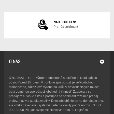
NAJLEPŠIE CENY
Pre náš sortiment
O NÁS
DYNAMAX, s.r.o. je výrobno-obchodná spoločnosť, ktorá začala
pôsobiť pred 25 rokmi. V portfóliu spoločnosti je veľkoobchod,
maloobchod, zákazková výroba na kľúč. V deväťdesiatych rokoch
bola doménou spoločnosti obchodná činnosť. Zaoberala sa
predajom autosúčiastok a postupne sa sortiment rozšíril o predaj
olejov, mazív a autokozmetiky. Dnes pôsobí nielen na domácom trhu,
ale vďaka zavedeniu systému riadenia kvality podľa normy EN ISO
9001:2008, zaujala svoje miesto vo viac ako 30 krajinách.