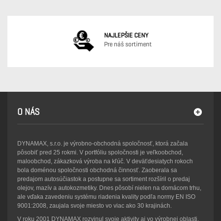
NAJLEPŠIE CENY
Pre náš sortiment
O NÁS
DYNAMAX, s.r.o. je výrobno-obchodná spoločnosť, ktorá začala
pôsobiť pred 25 rokmi. V portfóliu spoločnosti je veľkoobchod,
maloobchod, zákazková výroba na kľúč. V deväťdesiatych rokoch
bola doménou spoločnosti obchodná činnosť. Zaoberala sa
predajom autosúčiastok a postupne sa sortiment rozšíril o predaj
olejov, mazív a autokozmetiky. Dnes pôsobí nielen na domácom trhu,
ale vďaka zavedeniu systému riadenia kvality podľa normy EN ISO
9001:2008, zaujala svoje miesto vo viac ako 30 krajinách.
V roku 2001 DYNAMAX rozvinul svoje aktivity aj vo výrobnej oblasti.