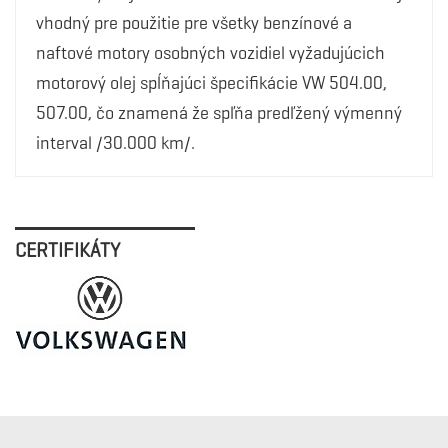
vhodný pre použitie pre všetky benzínové a
naftové motory osobných vozidiel vyžadujúcich
motorový olej spĺňajúci špecifikácie VW 504.00,
507.00, čo znamená že spľňa predľžený výmenný
interval /30.000 km/.
CERTIFIKÁTY