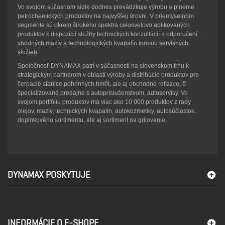
Vo svojom súčasnom sídle dodnes prevádzkuje výrobu a plnenie
petrochemických produktov na najvyššej úrovni. V priemyselnom
segmente sú okrem širokého spektra celosvetovo aplikovaných
produktov k dispozícií služby technických konzultácií a odporučení
vhodných mazív a technologických kvapalín formou servisných
služieb.
Spoločnosť DYNAMAX patrí v súčasnosti na slovenskom trhu k
strategickým partnerom v oblasti výroby a distribúcie produktov pre
čerpacie stanice pohonných hmôt, ale aj obchodné reťazce, či
špecializované predajne s autopríslušenstvom, autoservisy. Vo
svojom portfóliu produktov má viac ako 10 000 produktov z rady
olejov, mazív, technických kvapalín, autokozmetiky, autosúčiastok,
doplnkového sortimentu, ale aj sortiment na grilovanie.
DYNAMAX POSKYTUJE
INFORMÁCIE O E-SHOPE