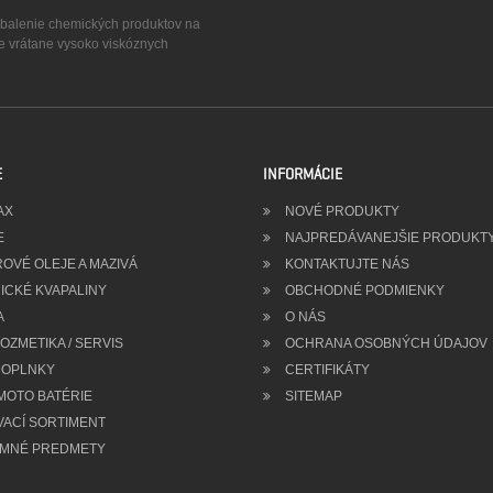
a balenie chemických produktov na
ze vrátane vysoko viskóznych
E
INFORMÁCIE
AX
NOVÉ PRODUKTY
E
NAJPREDÁVANEJŠIE PRODUKT
OVÉ OLEJE A MAZIVÁ
KONTAKTUJTE NÁS
ICKÉ KVAPALINY
OBCHODNÉ PODMIENKY
A
O NÁS
ZMETIKA / SERVIS
OCHRANA OSOBNÝCH ÚDAJOV
OPLNKY
CERTIFIKÁTY
MOTO BATÉRIE
SITEMAP
VACÍ SORTIMENT
MNÉ PREDMETY