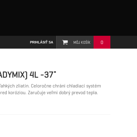
0
MÔJ KOŠÍK
PRIHLÁSIŤ SA
DYMIX) 4L -37˚
ahkých zliatin. Celoročne chráni chladiaci systém
ed koróziou. Zaručuje veľmi dobrý prevod tepla.