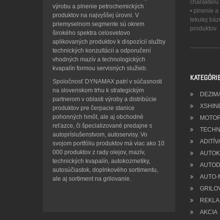
charakteru
výrobu a plnenie petrochemických
• plnenie 
produktov na najvyššej úrovni. V
tekutej bá
priemyselnom segmente sú okrem
produktov
širokého spektra celosvetovo
aplikovaných produktov k dispozícií služby
technických konzultácií a odporučení
vhodných mazív a technologických
kvapalín formou servisných služieb.
KATEGÓRI
Spoločnosť DYNAMAX patrí v súčasnosti
na slovenskom trhu k strategickým
DEZIM
partnerom v oblasti výroby a distribúcie
XSHIN
produktov pre čerpacie stanice
pohonných hmôt, ale aj obchodné
MOTOR
reťazce, či špecializované predajne s
TECHN
autopríslušenstvom, autoservisy. Vo
ADITÍV
svojom portfóliu produktov má viac ako 10
000 produktov z rady olejov, mazív,
AUTOKO
technických kvapalín, autokozmetiky,
AUTOD
autosúčiastok, doplnkového sortimentu,
AUTO-
ale aj sortiment na grilovanie.
GRILO
REKLA
AKCIA