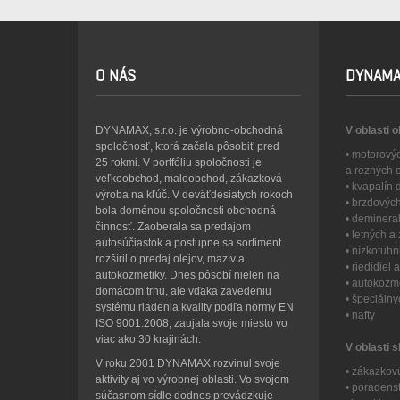
O NÁS
DYNAMA
DYNAMAX, s.r.o. je výrobno-obchodná
V oblasti 
spoločnosť, ktorá začala pôsobiť pred
• motorový
25 rokmi. V portfóliu spoločnosti je
a rezných 
veľkoobchod, maloobchod, zákazková
• kvapalín
výroba na kľúč. V deväťdesiatych rokoch
• brzdovýc
bola doménou spoločnosti obchodná
• deminera
činnosť. Zaoberala sa predajom
• letných 
autosúčiastok a postupne sa sortiment
• nízkotuh
rozšíril o predaj olejov, mazív a
• riedidiel
autokozmetiky. Dnes pôsobí nielen na
• autokozme
domácom trhu, ale vďaka zavedeniu
• špeciáln
systému riadenia kvality podľa normy EN
• nafty
ISO 9001:2008, zaujala svoje miesto vo
viac ako 30 krajinách.
V oblasti s
V roku 2001 DYNAMAX rozvinul svoje
• zákazkov
aktivity aj vo výrobnej oblasti. Vo svojom
• poradens
súčasnom sídle dodnes prevádzkuje