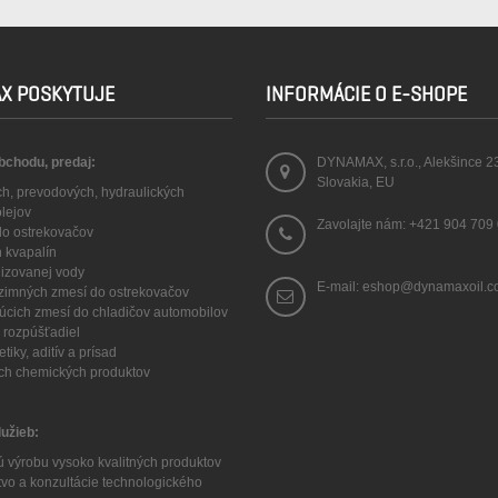
X POSKYTUJE
INFORMÁCIE O E-SHOPE
obchodu, predaj:
DYNAMAX, s.r.o., Alekšince 2
Slovakia, EU
ch, prevodových, hydraulických
olejov
Zavolajte nám:
+421 904 709
 do ostrekovačov
h kvapalín
lizovanej vody
E-mail: eshop@dynamaxoil.
a zimných zmesí do ostrekovačov
núcich zmesí do chladičov automobilov
 a rozpúšťadiel
tiky, aditív a prísad
ych chemických produktov
lužieb:
ú výrobu vysoko kvalitných produktov
tvo a konzultácie technologického