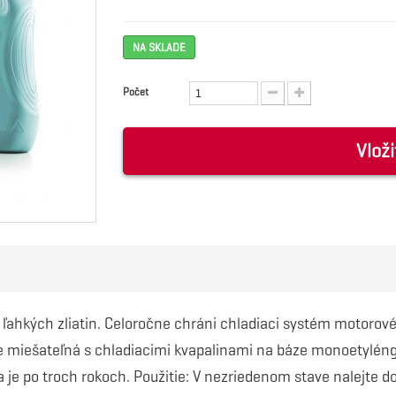
NA SKLADE
Počet
Vloži
ľahkých zliatin. Celoročne chráni chladiaci systém motorov
 Je miešateľná s chladiacimi kvapalinami na báze monoetyléng
 je po troch rokoch. Použitie: V nezriedenom stave nalejte 