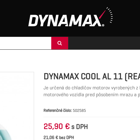
DYNAMAX COOL AL 11 (REA
Je určená do chladičov motorov vyrobených z ľ
motorového vozidla pred pôsobením mrazu a pr
Referenčné číslo:
502585
25,90 €
s DPH
21,06 € bez DPH