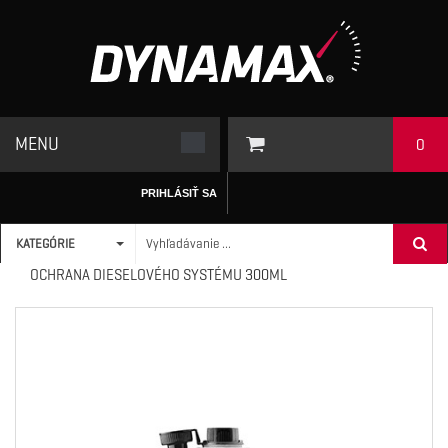
MENU
0
PRIHLÁSIŤ SA
KATEGÓRIE
ÚVODNÁ STRÁNKA
/
ADITÍVA
>
DIESEL
>
DYNAMAX ČISTENIE A
OCHRANA DIESELOVÉHO SYSTÉMU 300ML