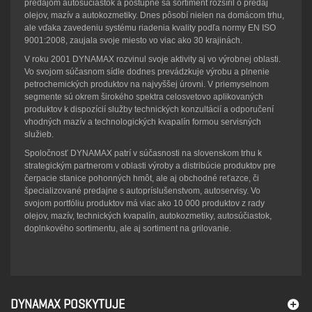
predajom autosúčiastok a postupne sa sortiment rozšíril o predaj
olejov, mazív a autokozmetiky. Dnes pôsobí nielen na domácom trhu,
ale vďaka zavedeniu systému riadenia kvality podľa normy EN ISO
9001:2008, zaujala svoje miesto vo viac ako 30 krajinách.
V roku 2001 DYNAMAX rozvinul svoje aktivity aj vo výrobnej oblasti.
Vo svojom súčasnom sídle dodnes prevádzkuje výrobu a plnenie
petrochemických produktov na najvyššej úrovni. V priemyselnom
segmente sú okrem širokého spektra celosvetovo aplikovaných
produktov k dispozícií služby technických konzultácií a odporučení
vhodných mazív a technologických kvapalín formou servisných
služieb.
Spoločnosť DYNAMAX patrí v súčasnosti na slovenskom trhu k
strategickým partnerom v oblasti výroby a distribúcie produktov pre
čerpacie stanice pohonných hmôt, ale aj obchodné reťazce, či
špecializované predajne s autopríslušenstvom, autoservisy. Vo
svojom portfóliu produktov má viac ako 10 000 produktov z rady
olejov, mazív, technických kvapalín, autokozmetiky, autosúčiastok,
doplnkového sortimentu, ale aj sortiment na grilovanie.
DYNAMAX POSKYTUJE