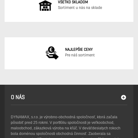
VŠETKO SKLADOM
Sortiment u nás na sklade
NAJLEPŠIE CENY
Pre náš sortiment
O NÁS
DYNAMAX, s.r.o. je výrobno-obchodná spoločnosť, ktorá začala
pôsobiť pred 25 rokmi. V portfóliu spoločnosti je veľkoobchod,
maloobchod, zákazková výroba na kľúč. V deväťdesiatych rokoch
bola doménou spoločnosti obchodná činnosť. Zaoberala sa