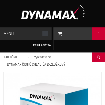
MENU
0
PRIHLÁSIŤ SA
KATEGÓRIE
ÚVODNÁ STRÁNKA
/
ADITÍVA
>
CHLADIACI SYSTÉM
>
DYNAMAX ČISTIČ CHLADIČA 2-ZLOŽKOVÝ