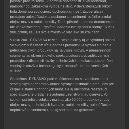
pôsobiť pred 25 rokmi. V portfóliu spoločnosti je veľkoobchod,
maloobchod, zákazková výroba na kľúč. V deväťdesiatych rokoch
bola doménou spoločnosti obchodná činnosť. Zaoberala sa
predajom autosúčiastok a postupne sa sortiment rozšíril o predaj
olejov, mazív a autokozmetiky. Dnes pôsobí nielen na domácom trhu,
ale vďaka zavedeniu systému riadenia kvality podľa normy EN ISO
9001:2008, zaujala svoje miesto vo viac ako 30 krajinách.
V roku 2001 DYNAMAX rozvinul svoje aktivity aj vo výrobnej oblasti.
Vo svojom súčasnom sídle dodnes prevádzkuje výrobu a plnenie
petrochemických produktov na najvyššej úrovni. V priemyselnom
segmente sú okrem širokého spektra celosvetovo aplikovaných
produktov k dispozícií služby technických konzultácií a odporučení
vhodných mazív a technologických kvapalín formou servisných
služieb.
Spoločnosť DYNAMAX patrí v súčasnosti na slovenskom trhu k
strategickým partnerom v oblasti výroby a distribúcie produktov pre
čerpacie stanice pohonných hmôt, ale aj obchodné reťazce, či
špecializované predajne s autopríslušenstvom, autoservisy. Vo
svojom portfóliu produktov má viac ako 10 000 produktov z rady
olejov, mazív, technických kvapalín, autokozmetiky, autosúčiastok,
doplnkového sortimentu, ale aj sortiment na grilovanie.