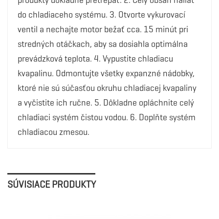
produkty dôkladne pretrepať. 2. Celý obsah naliať
do chladiaceho systému. 3. Otvorte vykurovací
ventil a nechajte motor bežať cca. 15 minút pri
stredných otáčkach, aby sa dosiahla optimálna
prevádzková teplota. 4. Vypustite chladiacu
kvapalinu. Odmontujte všetky expanzné nádobky,
ktoré nie sú súčasťou okruhu chladiacej kvapaliny
a vyčistite ich ručne. 5. Dôkladne opláchnite celý
chladiaci systém čistou vodou. 6. Doplňte systém
chladiacou zmesou.
SÚVISIACE PRODUKTY