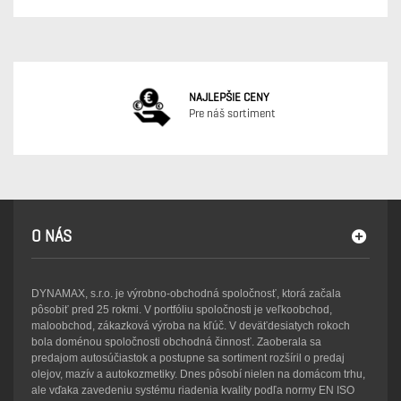
NAJLEPŠIE CENY
Pre náš sortiment
O NÁS
DYNAMAX, s.r.o. je výrobno-obchodná spoločnosť, ktorá začala
pôsobiť pred 25 rokmi. V portfóliu spoločnosti je veľkoobchod,
maloobchod, zákazková výroba na kľúč. V deväťdesiatych rokoch
bola doménou spoločnosti obchodná činnosť. Zaoberala sa
predajom autosúčiastok a postupne sa sortiment rozšíril o predaj
olejov, mazív a autokozmetiky. Dnes pôsobí nielen na domácom trhu,
ale vďaka zavedeniu systému riadenia kvality podľa normy EN ISO