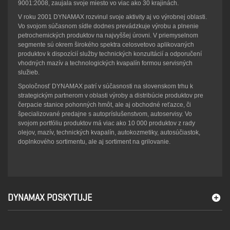
9001:2008, zaujala svoje miesto vo viac ako 30 krajinách.
V roku 2001 DYNAMAX rozvinul svoje aktivity aj vo výrobnej oblasti.
Vo svojom súčasnom sídle dodnes prevádzkuje výrobu a plnenie
petrochemických produktov na najvyššej úrovni. V priemyselnom
segmente sú okrem širokého spektra celosvetovo aplikovaných
produktov k dispozícií služby technických konzultácií a odporučení
vhodných mazív a technologických kvapalín formou servisných
služieb.
Spoločnosť DYNAMAX patrí v súčasnosti na slovenskom trhu k
strategickým partnerom v oblasti výroby a distribúcie produktov pre
čerpacie stanice pohonných hmôt, ale aj obchodné reťazce, či
špecializované predajne s autopríslušenstvom, autoservisy. Vo
svojom portfóliu produktov má viac ako 10 000 produktov z rady
olejov, mazív, technických kvapalín, autokozmetiky, autosúčiastok,
doplnkového sortimentu, ale aj sortiment na grilovanie.
DYNAMAX POSKYTUJE