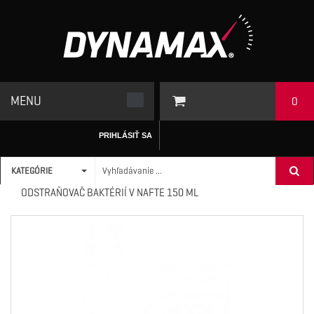
MENU
0
PRIHLÁSIŤ SA
KATEGÓRIE
ÚVODNÁ STRÁNKA
/
ADITÍVA
>
DIESEL
>
DYNAMAX
ODSTRAŇOVAČ BAKTÉRIÍ V NAFTE 150 ML