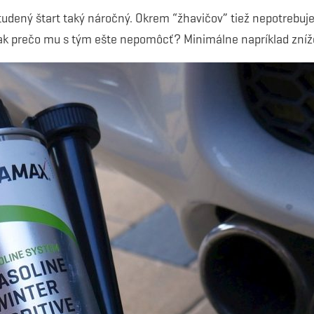
studený štart taký náročný. Okrem “žhavičov” tiež nepotrebu
ak prečo mu s tým ešte nepomôcť? Minimálne napríklad zníže