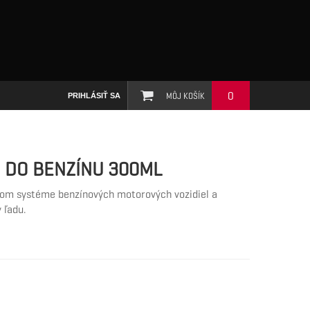
0
MÔJ KOŠÍK
PRIHLÁSIŤ SA
 DO BENZÍNU 300ML
ovom systéme benzínových motorových vozidiel a
 ľadu.