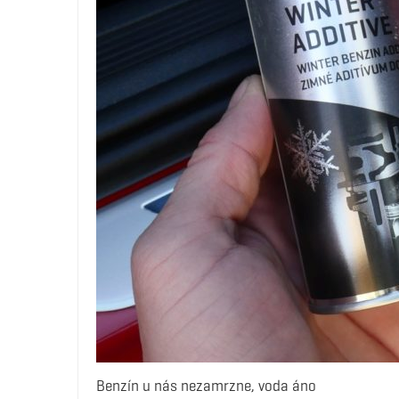
Benzín u nás nezamrzne, voda áno