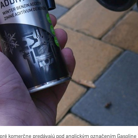
oré komerčne predávajú pod anglickým označením Gasoline W