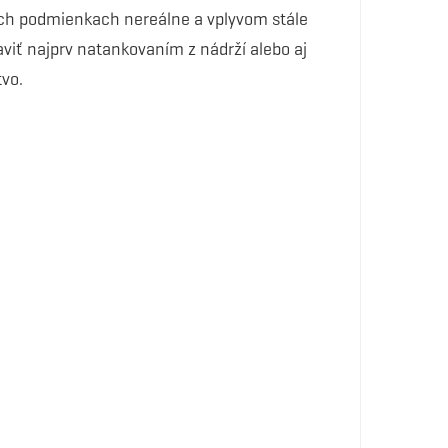
šich podmienkach nereálne a vplyvom stále
viť najprv natankovaním z nádrží alebo aj
vo.