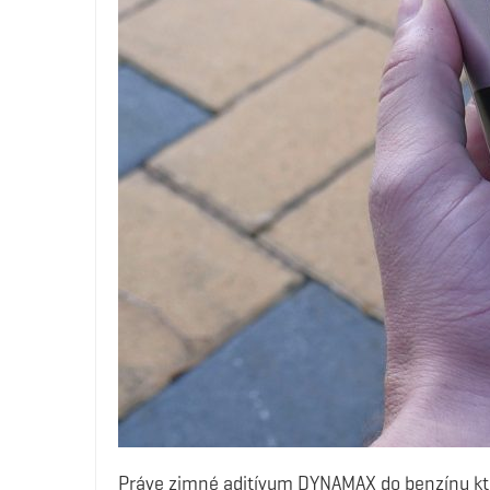
Práve
zimné aditívum DYNAMAX do benzínu
kt