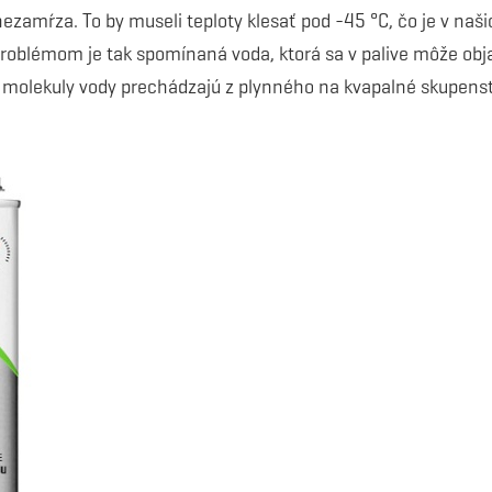
zamŕza. To by museli teploty klesať pod -45 °C, čo je v na
Problémom je tak spomínaná voda, ktorá sa v palive môže obja
molekuly vody prechádzajú z plynného na kvapalné skupenst