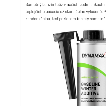
Samotný benzín totiž v našich podmienkach ne
teplejšieho počasia už skoro úplne vylúčené. 
kondenzáciou, keď poklesom teploty samotné 