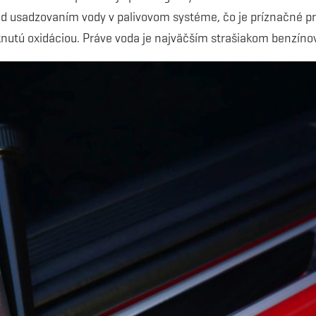
red usadzovaním vody v palivovom systéme, čo je príznačné pre
iknutú oxidáciou. Práve voda je najväčším strašiakom benzín