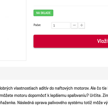
NA SKLADE
Počet
Vloži
obrých vlastnostiach aditív do naftových motorov. Ale čo tie 
mi môžete motoru dopomôcť k lepšiemu spaľovaniu? Určite. Z
ňaženke. Následná oprava palivového systému totiž môže výr