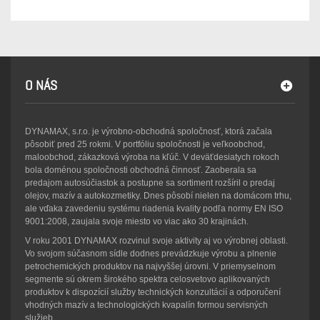
O NÁS
DYNAMAX, s.r.o. je výrobno-obchodná spoločnosť, ktorá začala
pôsobiť pred 25 rokmi. V portfóliu spoločnosti je veľkoobchod,
maloobchod, zákazková výroba na kľúč. V deväťdesiatych rokoch
bola doménou spoločnosti obchodná činnosť. Zaoberala sa
predajom autosúčiastok a postupne sa sortiment rozšíril o predaj
olejov, mazív a autokozmetiky. Dnes pôsobí nielen na domácom trhu,
ale vďaka zavedeniu systému riadenia kvality podľa normy EN ISO
9001:2008, zaujala svoje miesto vo viac ako 30 krajinách.
V roku 2001 DYNAMAX rozvinul svoje aktivity aj vo výrobnej oblasti.
Vo svojom súčasnom sídle dodnes prevádzkuje výrobu a plnenie
petrochemických produktov na najvyššej úrovni. V priemyselnom
segmente sú okrem širokého spektra celosvetovo aplikovaných
produktov k dispozícií služby technických konzultácií a odporučení
vhodných mazív a technologických kvapalín formou servisných
služieb.