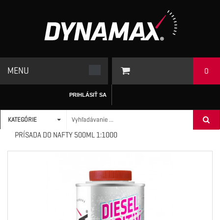
MENU
0
PRIHLÁSIŤ SA
KATEGÓRIE
ÚVODNÁ STRÁNKA
/
ADITÍVA
>
DIESEL
>
DYNAMAX ZIMNÁ
PRÍSADA DO NAFTY 500ML 1:1000