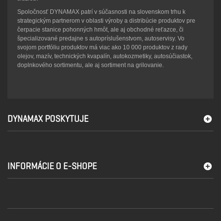
Spoločnosť DYNAMAX patrí v súčasnosti na slovenskom trhu k
strategickým partnerom v oblasti výroby a distribúcie produktov pre
čerpacie stanice pohonných hmôt, ale aj obchodné reťazce, či
špecializované predajne s autopríslušenstvom, autoservisy. Vo
svojom portfóliu produktov má viac ako 10 000 produktov z rady
olejov, mazív, technických kvapalín, autokozmetiky, autosúčiastok,
doplnkového sortimentu, ale aj sortiment na grilovanie.
DYNAMAX POSKYTUJE
INFORMÁCIE O E-SHOPE