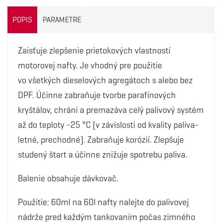
POPIS
PARAMETRE
Zaisťuje zlepšenie prietokových vlastností
motorovej nafty. Je vhodný pre použitie
vo všetkých dieselových agregátoch s alebo bez
DPF. Účinne zabraňuje tvorbe parafínových
kryštálov, chráni a premazáva celý palivový systém
až do teploty -25 °C (v závislosti od kvality paliva-
letné, prechodné). Zabraňuje korózií. Zlepšuje
studený štart a účinne znižuje spotrebu paliva.
Balenie obsahuje dávkovač.
Použitie: 60ml na 60l nafty nalejte do palivovej
nádrže pred každým tankovaním počas zimného