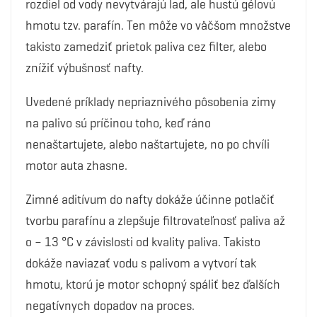
rozdiel od vody nevytvárajú lad, ale hustú gélovú
hmotu tzv. parafín. Ten môže vo väčšom množstve
takisto zamedziť prietok paliva cez filter, alebo
znížiť výbušnosť nafty.
Uvedené príklady nepriaznivého pôsobenia zimy
na palivo sú príčinou toho, keď ráno
nenaštartujete, alebo naštartujete, no po chvíli
motor auta zhasne.
Zimné aditívum do nafty dokáže účinne potlačiť
tvorbu parafínu a zlepšuje filtrovateľnosť paliva až
o – 13 °C v závislosti od kvality paliva. Takisto
dokáže naviazať vodu s palivom a vytvorí tak
hmotu, ktorú je motor schopný spáliť bez ďalších
negatívnych dopadov na proces.