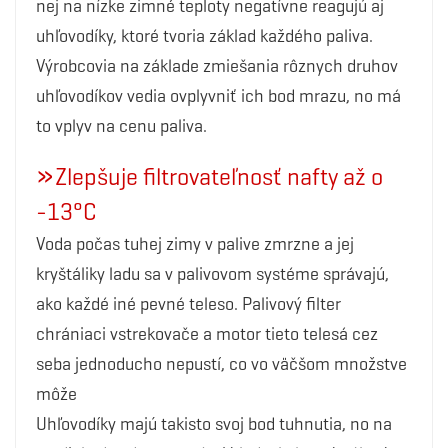
nej na nízke zimné teploty negatívne reagujú aj
uhľovodíky, ktoré tvoria základ každého paliva.
Výrobcovia na základe zmiešania rôznych druhov
uhľovodíkov vedia ovplyvniť ich bod mrazu, no má
to vplyv na cenu paliva.
»
Zlepšuje filtrovateľnosť nafty až o
-13°C
Voda počas tuhej zimy v palive zmrzne a jej
kryštáliky ladu sa v palivovom systéme správajú,
ako každé iné pevné teleso. Palivový filter
chrániaci vstrekovače a motor tieto telesá cez
seba jednoducho nepustí, co vo väčšom množstve
môže
Uhľovodíky majú takisto svoj bod tuhnutia, no na