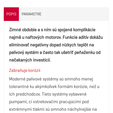
POPIS
PARAMETRE
Zimné obdobie a s ním sú spojené komplikácie
najmä u naftových motorov. Funkcie aditív dokážu
eliminovať negatívny dopad nízkych teplôt na
palivový systém a často tak ušetriť peňaženku od
nečakaných investícií.
Zabraňuje korózii
Moderné palivové systémy sú omnoho menej
tolerantné ku akýmkoľvek formám korózie, než u
ich predchodcov. Tieto systémy vybavené
pumpami, ci vstrekovačmi pracujúcimi pod
extrémnymi tlakmi sú omnoho náchylnejšie na