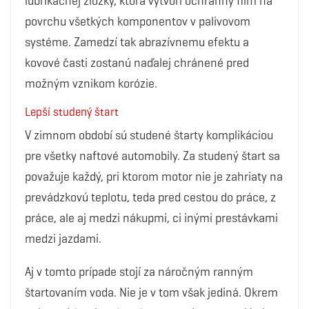
lubrikačnej zložky, ktorá vytvorí ochranný film na
povrchu všetkých komponentov v palivovom
systéme. Zamedzí tak abrazívnemu efektu a
kovové časti zostanú naďalej chránené pred
možným vznikom korózie.
Lepší studený štart
V zimnom období sú studené štarty komplikáciou
pre všetky naftové automobily. Za studený štart sa
považuje každý, pri ktorom motor nie je zahriaty na
prevádzkovú teplotu, teda pred cestou do práce, z
práce, ale aj medzi nákupmi, ci inými prestávkami
medzi jazdami.
Aj v tomto prípade stojí za náročným ranným
štartovaním voda. Nie je v tom však jediná. Okrem