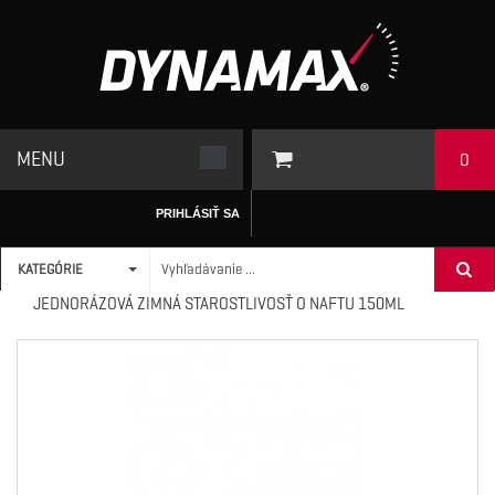
MENU
0
PRIHLÁSIŤ SA
KATEGÓRIE
ÚVODNÁ STRÁNKA
/
ADITÍVA
>
DIESEL
>
DYNAMAX
JEDNORÁZOVÁ ZIMNÁ STAROSTLIVOSŤ O NAFTU 150ML