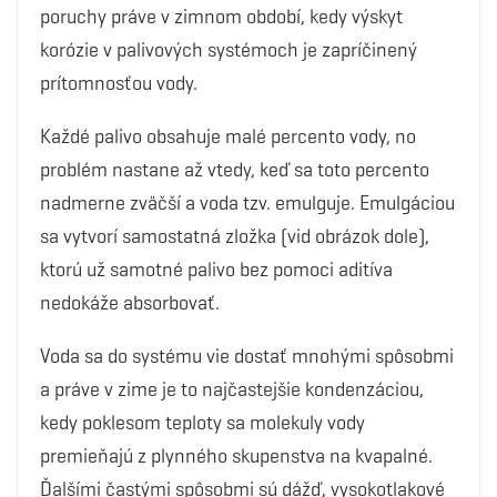
poruchy práve v zimnom období, kedy výskyt
korózie v palivových systémoch je zapríčinený
prítomnosťou vody.
Každé palivo obsahuje malé percento vody, no
problém nastane až vtedy, keď sa toto percento
nadmerne zväčší a voda tzv. emulguje. Emulgáciou
sa vytvorí samostatná zložka (vid obrázok dole),
ktorú už samotné palivo bez pomoci aditíva
nedokáže absorbovať.
Voda sa do systému vie dostať mnohými spôsobmi
a práve v zime je to najčastejšie kondenzáciou,
kedy poklesom teploty sa molekuly vody
premieňajú z plynného skupenstva na kvapalné.
Ďalšími častými spôsobmi sú dážď, vysokotlakové