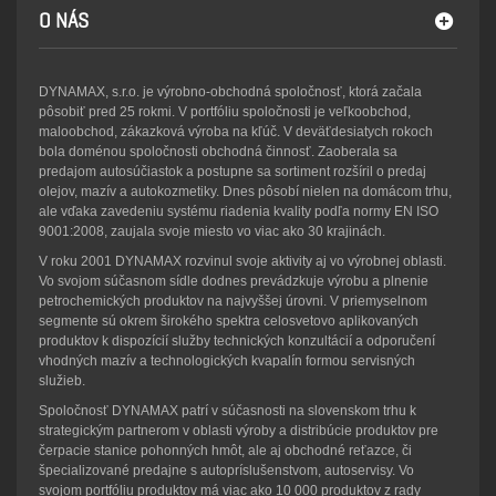
O NÁS
DYNAMAX, s.r.o. je výrobno-obchodná spoločnosť, ktorá začala
pôsobiť pred 25 rokmi. V portfóliu spoločnosti je veľkoobchod,
maloobchod, zákazková výroba na kľúč. V deväťdesiatych rokoch
bola doménou spoločnosti obchodná činnosť. Zaoberala sa
predajom autosúčiastok a postupne sa sortiment rozšíril o predaj
olejov, mazív a autokozmetiky. Dnes pôsobí nielen na domácom trhu,
ale vďaka zavedeniu systému riadenia kvality podľa normy EN ISO
9001:2008, zaujala svoje miesto vo viac ako 30 krajinách.
V roku 2001 DYNAMAX rozvinul svoje aktivity aj vo výrobnej oblasti.
Vo svojom súčasnom sídle dodnes prevádzkuje výrobu a plnenie
petrochemických produktov na najvyššej úrovni. V priemyselnom
segmente sú okrem širokého spektra celosvetovo aplikovaných
produktov k dispozícií služby technických konzultácií a odporučení
vhodných mazív a technologických kvapalín formou servisných
služieb.
Spoločnosť DYNAMAX patrí v súčasnosti na slovenskom trhu k
strategickým partnerom v oblasti výroby a distribúcie produktov pre
čerpacie stanice pohonných hmôt, ale aj obchodné reťazce, či
špecializované predajne s autopríslušenstvom, autoservisy. Vo
svojom portfóliu produktov má viac ako 10 000 produktov z rady