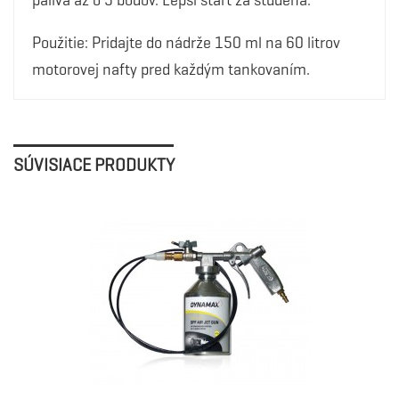
paliva až o 5 bodov. Lepší štart za studena.
Použitie: Pridajte do nádrže 150 ml na 60 litrov
motorovej nafty pred každým tankovaním.
SÚVISIACE PRODUKTY