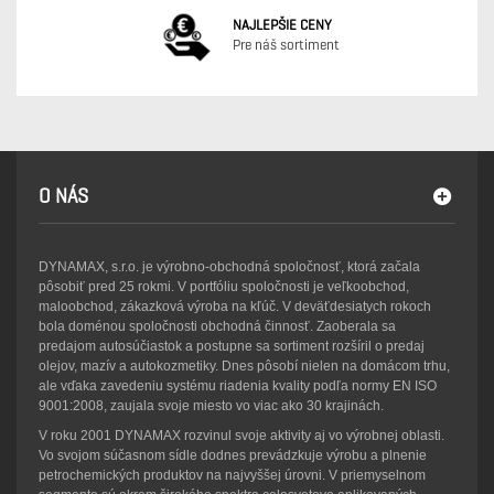
NAJLEPŠIE CENY
Pre náš sortiment
O NÁS
DYNAMAX, s.r.o. je výrobno-obchodná spoločnosť, ktorá začala
pôsobiť pred 25 rokmi. V portfóliu spoločnosti je veľkoobchod,
maloobchod, zákazková výroba na kľúč. V deväťdesiatych rokoch
bola doménou spoločnosti obchodná činnosť. Zaoberala sa
predajom autosúčiastok a postupne sa sortiment rozšíril o predaj
olejov, mazív a autokozmetiky. Dnes pôsobí nielen na domácom trhu,
ale vďaka zavedeniu systému riadenia kvality podľa normy EN ISO
9001:2008, zaujala svoje miesto vo viac ako 30 krajinách.
V roku 2001 DYNAMAX rozvinul svoje aktivity aj vo výrobnej oblasti.
Vo svojom súčasnom sídle dodnes prevádzkuje výrobu a plnenie
petrochemických produktov na najvyššej úrovni. V priemyselnom