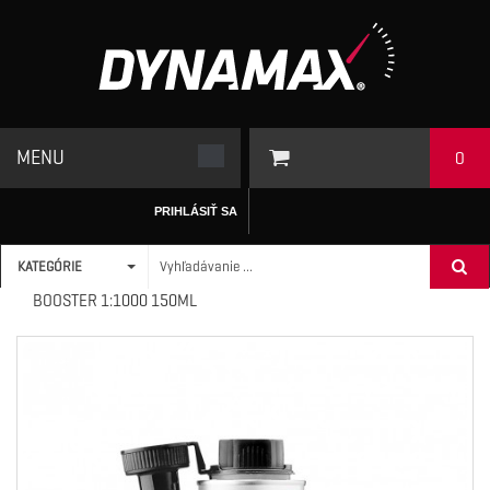
MENU
0
PRIHLÁSIŤ SA
KATEGÓRIE
ÚVODNÁ STRÁNKA
/
ADITÍVA
>
DIESEL
>
DYNAMAX CETANE
BOOSTER 1:1000 150ML