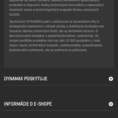
segmente sú okrem širokého spektra celosvetovo aplikovaných
produktov k dispozícií služby technických konzultácií a odporučení
vhodných mazív a technologických kvapalín formou servisných
služieb.
Spoločnosť DYNAMAX patrí v súčasnosti na slovenskom trhu k
strategickým partnerom v oblasti výroby a distribúcie produktov pre
čerpacie stanice pohonných hmôt, ale aj obchodné reťazce, či
špecializované predajne s autopríslušenstvom, autoservisy. Vo
svojom portfóliu produktov má viac ako 10 000 produktov z rady
olejov, mazív, technických kvapalín, autokozmetiky, autosúčiastok,
doplnkového sortimentu, ale aj sortiment na grilovanie.
DYNAMAX POSKYTUJE
INFORMÁCIE O E-SHOPE