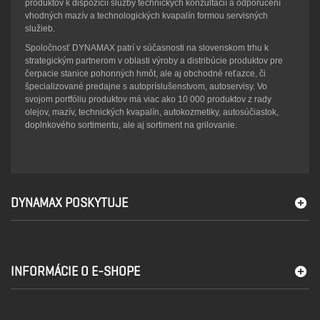
produktov k dispozícií služby technických konzultácií a odporučení
vhodných mazív a technologických kvapalín formou servisných
služieb.
Spoločnosť DYNAMAX patrí v súčasnosti na slovenskom trhu k
strategickým partnerom v oblasti výroby a distribúcie produktov pre
čerpacie stanice pohonných hmôt, ale aj obchodné reťazce, či
špecializované predajne s autopríslušenstvom, autoservisy. Vo
svojom portfóliu produktov má viac ako 10 000 produktov z rady
olejov, mazív, technických kvapalín, autokozmetiky, autosúčiastok,
doplnkového sortimentu, ale aj sortiment na grilovanie.
DYNAMAX POSKYTUJE
INFORMÁCIE O E-SHOPE