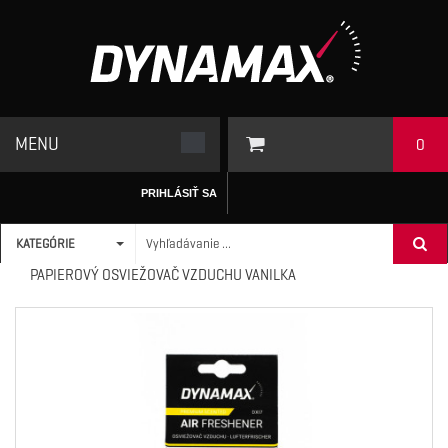
MENU
0
PRIHLÁSIŤ SA
KATEGÓRIE
ÚVODNÁ STRÁNKA
/
AUTODOPLNKY
>
OSVIEŽOVAČE
>
DXI7 -
PAPIEROVÝ OSVIEŽOVAČ VZDUCHU VANILKA