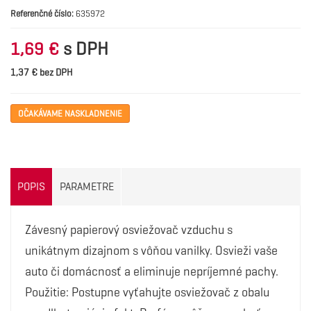
Referenčné číslo:
635972
s DPH
1,69 €
1,37 € bez DPH
OČAKÁVAME NASKLADNENIE
POPIS
PARAMETRE
Závesný papierový osviežovač vzduchu s
unikátnym dizajnom s vôňou vanilky. Osvieži vaše
auto či domácnosť a eliminuje nepríjemné pachy.
Použitie: Postupne vyťahujte osviežovač z obalu