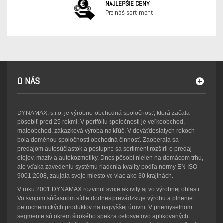
NAJLEPŠIE CENY
Pre náš sortiment
O NÁS
DYNAMAX, s.r.o. je výrobno-obchodná spoločnosť, ktorá začala
pôsobiť pred 25 rokmi. V portfóliu spoločnosti je veľkoobchod,
maloobchod, zákazková výroba na kľúč. V deväťdesiatych rokoch
bola doménou spoločnosti obchodná činnosť. Zaoberala sa
predajom autosúčiastok a postupne sa sortiment rozšíril o predaj
olejov, mazív a autokozmetiky. Dnes pôsobí nielen na domácom trhu,
ale vďaka zavedeniu systému riadenia kvality podľa normy EN ISO
9001:2008, zaujala svoje miesto vo viac ako 30 krajinách.
V roku 2001 DYNAMAX rozvinul svoje aktivity aj vo výrobnej oblasti.
Vo svojom súčasnom sídle dodnes prevádzkuje výrobu a plnenie
petrochemických produktov na najvyššej úrovni. V priemyselnom
segmente sú okrem širokého spektra celosvetovo aplikovaných