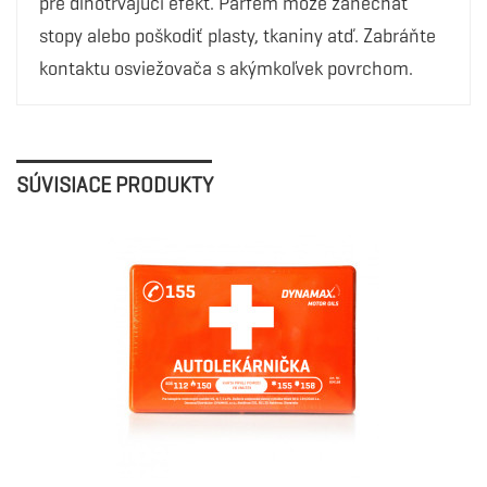
pre dlhotrvajúci efekt. Parfém môže zanechať
stopy alebo poškodiť plasty, tkaniny atď. Zabráňte
kontaktu osviežovača s akýmkoľvek povrchom.
SÚVISIACE PRODUKTY