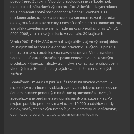
pôsobiť pred 25 rokmi. V portfóliu spoločnosti je veľkoobchod,
maloobchod, zákazková výroba na kľúč. V deväťdesiatych rokoch
bola doménou spoločnosti obchodná činnosť. Zaoberala sa
predajom autosúčiastok a postupne sa sortiment rozšíril o predaj
olejov, mazív a autokozmetiky. Dnes pôsobí nielen na domácom trhu,
ale vďaka zavedeniu systému riadenia kvality podľa normy EN ISO
9001:2008, zaujala svoje miesto vo viac ako 30 krajinách.
V roku 2001 DYNAMAX rozvinul svoje aktivity aj vo výrobnej oblasti.
Vo svojom súčasnom sídle dodnes prevádzkuje výrobu a plnenie
petrochemických produktov na najvyššej úrovni. V priemyselnom
segmente sú okrem širokého spektra celosvetovo aplikovaných
produktov k dispozícií služby technických konzultácií a odporučení
vhodných mazív a technologických kvapalín formou servisných
služieb.
Spoločnosť DYNAMAX patrí v súčasnosti na slovenskom trhu k
strategickým partnerom v oblasti výroby a distribúcie produktov pre
čerpacie stanice pohonných hmôt, ale aj obchodné reťazce, či
špecializované predajne s autopríslušenstvom, autoservisy. Vo
svojom portfóliu produktov má viac ako 10 000 produktov z rady
olejov, mazív, technických kvapalín, autokozmetiky, autosúčiastok,
doplnkového sortimentu, ale aj sortiment na grilovanie.