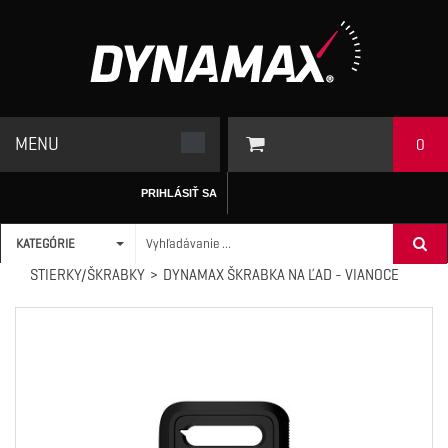
MENU
0
PRIHLÁSIŤ SA
KATEGÓRIE
ÚVODNÁ STRÁNKA
/
AUTODOPLNKY
>
ČISTIACI PROGRAM
>
STIERKY/ŠKRABKY
>
DYNAMAX ŠKRABKA NA ĽAD - VIANOCE