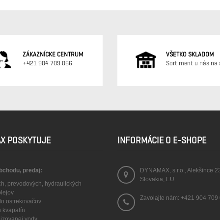
ZÁKAZNÍCKE CENTRUM
VŠETKO SKLADOM
+421 904 709 066
Sortiment u nás na 
X POSKYTUJE
INFORMÁCIE O E-SHOPE
obchodu, predaj:
DYNAMAX, s.r.o., Alekšince 2
Slovakia, EU
ch, prevodových, hydraulických
olejov
Zavolajte nám:
+421 904 709
 do ostrekovačov
h kvapalín
lizovanej vody