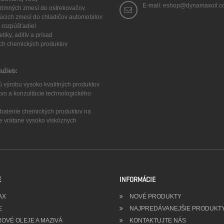
E-mail: eshop@dynamaxoil.
a zimných zmesí do ostrekovačov
núcich zmesí do chladičov automobilov
 a rozpúšťadiel
tiky, aditív a prísad
ych chemických produktov
lužieb:
ú výrobu vysoko kvalitných produktov
tvo a konzultácie technologického
a balenie chemických produktov na
ze vrátane vysoko viskóznych
E
INFORMÁCIE
AX
NOVÉ PRODUKTY
E
NAJPREDÁVANEJŠIE PRODUKT
OVÉ OLEJE A MAZIVÁ
KONTAKTUJTE NÁS