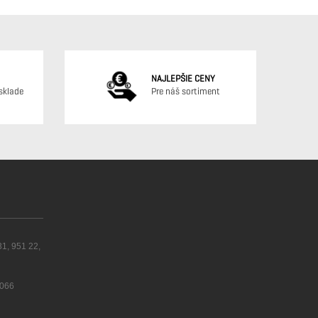
NAJLEPŠIE CENY
sklade
Pre náš sortiment
31, 951 22,
 066