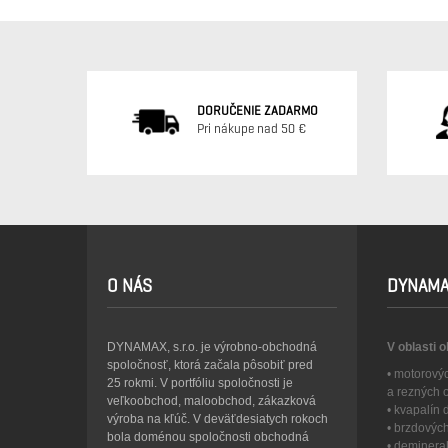
DORUČENIE ZADARMO
Pri nákupe nad 50 €
O NÁS
DYNAMA
DYNAMAX, s.r.o. je výrobno-obchodná
V oblasti 
spoločnosť, ktorá začala pôsobiť pred
• motorový
25 rokmi. V portfóliu spoločnosti je
a rezných 
veľkoobchod, maloobchod, zákazková
• kvapalín
výroba na kľúč. V deväťdesiatych rokoch
• brzdovýc
bola doménou spoločnosti obchodná
• deminera