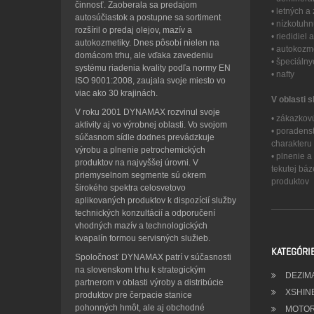
činnosť. Zaoberala sa predajom
• letných 
autosúčiastok a postupne sa sortiment
• nízkotuh
rozšíril o predaj olejov, mazív a
• riedidiel
autokozmetiky. Dnes pôsobí nielen na
• autokozme
domácom trhu, ale vďaka zavedeniu
• špeciáln
systému riadenia kvality podľa normy EN
• nafty
ISO 9001:2008, zaujala svoje miesto vo
viac ako 30 krajinách.
V oblasti s
V roku 2001 DYNAMAX rozvinul svoje
• zákazkov
aktivity aj vo výrobnej oblasti. Vo svojom
• poradens
súčasnom sídle dodnes prevádzkuje
charakteru
výrobu a plnenie petrochemických
• plnenie 
produktov na najvyššej úrovni. V
tekutej bá
priemyselnom segmente sú okrem
produktov
širokého spektra celosvetovo
aplikovaných produktov k dispozícií služby
technických konzultácií a odporučení
vhodných mazív a technologických
kvapalín formou servisných služieb.
KATEGÓRI
Spoločnosť DYNAMAX patrí v súčasnosti
na slovenskom trhu k strategickým
DEZIM
partnerom v oblasti výroby a distribúcie
XSHIN
produktov pre čerpacie stanice
pohonných hmôt, ale aj obchodné
MOTOR