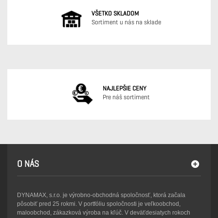
VŠETKO SKLADOM
Sortiment u nás na sklade
NAJLEPŠIE CENY
Pre náš sortiment
O NÁS
DYNAMAX, s.r.o. je výrobno-obchodná spoločnosť, ktorá začala
pôsobiť pred 25 rokmi. V portfóliu spoločnosti je veľkoobchod,
maloobchod, zákazková výroba na kľúč. V deväťdesiatych rokoch