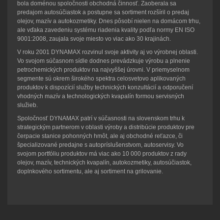
bola doménou spoločnosti obchodná činnosť. Zaoberala sa
predajom autosúčiastok a postupne sa sortiment rozšíril o predaj
olejov, mazív a autokozmetiky. Dnes pôsobí nielen na domácom trhu,
ale vďaka zavedeniu systému riadenia kvality podľa normy EN ISO
9001:2008, zaujala svoje miesto vo viac ako 30 krajinách.
V roku 2001 DYNAMAX rozvinul svoje aktivity aj vo výrobnej oblasti.
Vo svojom súčasnom sídle dodnes prevádzkuje výrobu a plnenie
petrochemických produktov na najvyššej úrovni. V priemyselnom
segmente sú okrem širokého spektra celosvetovo aplikovaných
produktov k dispozícií služby technických konzultácií a odporučení
vhodných mazív a technologických kvapalín formou servisných
služieb.
Spoločnosť DYNAMAX patrí v súčasnosti na slovenskom trhu k
strategickým partnerom v oblasti výroby a distribúcie produktov pre
čerpacie stanice pohonných hmôt, ale aj obchodné reťazce, či
špecializované predajne s autopríslušenstvom, autoservisy. Vo
svojom portfóliu produktov má viac ako 10 000 produktov z rady
olejov, mazív, technických kvapalín, autokozmetiky, autosúčiastok,
doplnkového sortimentu, ale aj sortiment na grilovanie.