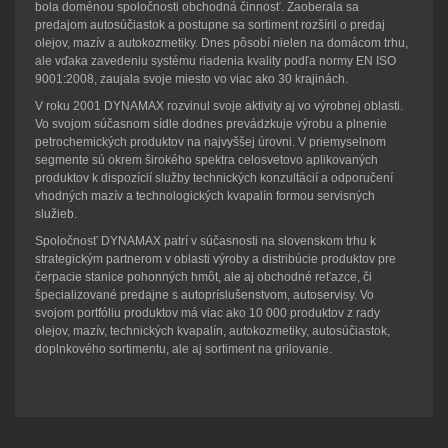
bola doménou spoločnosti obchodná činnosť. Zaoberala sa
predajom autosúčiastok a postupne sa sortiment rozšíril o predaj
olejov, mazív a autokozmetiky. Dnes pôsobí nielen na domácom trhu,
ale vďaka zavedeniu systému riadenia kvality podľa normy EN ISO
9001:2008, zaujala svoje miesto vo viac ako 30 krajinách.
V roku 2001 DYNAMAX rozvinul svoje aktivity aj vo výrobnej oblasti.
Vo svojom súčasnom sídle dodnes prevádzkuje výrobu a plnenie
petrochemických produktov na najvyššej úrovni. V priemyselnom
segmente sú okrem širokého spektra celosvetovo aplikovaných
produktov k dispozícií služby technických konzultácií a odporučení
vhodných mazív a technologických kvapalín formou servisných
služieb.
Spoločnosť DYNAMAX patrí v súčasnosti na slovenskom trhu k
strategickým partnerom v oblasti výroby a distribúcie produktov pre
čerpacie stanice pohonných hmôt, ale aj obchodné reťazce, či
špecializované predajne s autopríslušenstvom, autoservisy. Vo
svojom portfóliu produktov má viac ako 10 000 produktov z rady
olejov, mazív, technických kvapalín, autokozmetiky, autosúčiastok,
doplnkového sortimentu, ale aj sortiment na grilovanie.