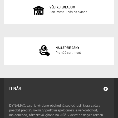
VŠETKO SKLADOM
Sortiment u nás na sklade
NAJLEPŠIE CENY
Pre náš sortiment
O NÁS
DYNAMAX, s.r.o. je výrobno-obchodná spoločnosť, ktorá začala
pôsobiť pred 25 rokmi. V portfóliu spoločnosti je veľkoobchod,
maloobchod, zákazková výroba na kľúč. V deväťdesiatych rokoch