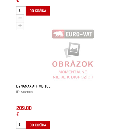
€
DO KOŠÍKA
DYNAMAX ATF MB 10L
ID:
502804
209,00
€
DO KOŠÍKA