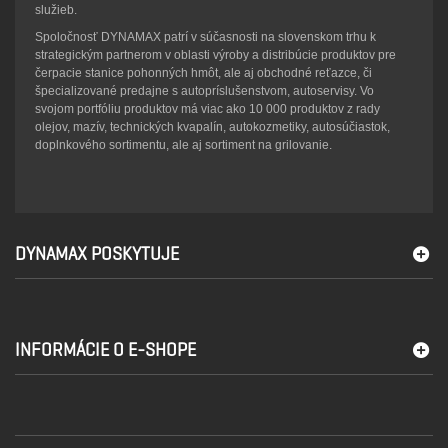
služieb.
Spoločnosť DYNAMAX patrí v súčasnosti na slovenskom trhu k
strategickým partnerom v oblasti výroby a distribúcie produktov pre
čerpacie stanice pohonných hmôt, ale aj obchodné reťazce, či
špecializované predajne s autopríslušenstvom, autoservisy. Vo
svojom portfóliu produktov má viac ako 10 000 produktov z rady
olejov, mazív, technických kvapalín, autokozmetiky, autosúčiastok,
doplnkového sortimentu, ale aj sortiment na grilovanie.
DYNAMAX POSKYTUJE
INFORMÁCIE O E-SHOPE