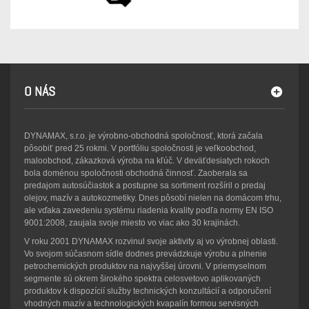
O NÁS
DYNAMAX, s.r.o. je výrobno-obchodná spoločnosť, ktorá začala
pôsobiť pred 25 rokmi. V portfóliu spoločnosti je veľkoobchod,
maloobchod, zákazková výroba na kľúč. V deväťdesiatych rokoch
bola doménou spoločnosti obchodná činnosť. Zaoberala sa
predajom autosúčiastok a postupne sa sortiment rozšíril o predaj
olejov, mazív a autokozmetiky. Dnes pôsobí nielen na domácom trhu,
ale vďaka zavedeniu systému riadenia kvality podľa normy EN ISO
9001:2008, zaujala svoje miesto vo viac ako 30 krajinách.
V roku 2001 DYNAMAX rozvinul svoje aktivity aj vo výrobnej oblasti.
Vo svojom súčasnom sídle dodnes prevádzkuje výrobu a plnenie
petrochemických produktov na najvyššej úrovni. V priemyselnom
segmente sú okrem širokého spektra celosvetovo aplikovaných
produktov k dispozícií služby technických konzultácií a odporučení
vhodných mazív a technologických kvapalín formou servisných