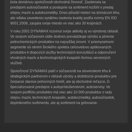
bola doménou spoločnosti obchodná činnosť. Zaoberala sa
predajom autosúčiastok a postupne sa sortiment rozšíril o predaj
olejov, mazív a autokozmetiky. Dnes pôsobí nielen na domácom trhu,
ale vďaka zavedeniu systému riadenia kvality podľa normy EN ISO
9001:2008, zaujala svoje miesto vo viac ako 30 krajinách.
V roku 2001 DYNAMAX rozvinul svoje aktivity aj vo výrobnej oblasti.
Vo svojom súčasnom sídle dodnes prevádzkuje výrobu a plnenie
petrochemických produktov na najvyššej úrovni. V priemyselnom
segmente sú okrem širokého spektra celosvetovo aplikovaných
produktov k dispozícií služby technických konzultácií a odporučení
vhodných mazív a technologických kvapalín formou servisných
služieb.
Spoločnosť DYNAMAX patrí v súčasnosti na slovenskom trhu k
strategickým partnerom v oblasti výroby a distribúcie produktov pre
čerpacie stanice pohonných hmôt, ale aj obchodné reťazce, či
špecializované predajne s autopríslušenstvom, autoservisy. Vo
svojom portfóliu produktov má viac ako 10 000 produktov z rady
olejov, mazív, technických kvapalín, autokozmetiky, autosúčiastok,
doplnkového sortimentu, ale aj sortiment na grilovanie.