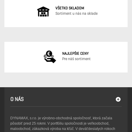
VŠETKO SKLADOM
Sortiment u nás na sklade
NAJLEPŠIE CENY
Pre náš sortiment
O NÁS
DYNAMAX, s.r.o. je výrobno-obchodná spoločnosť, ktorá začala
pôsobiť pred 25 rokmi. V portfóliu spoločnosti je veľkoobchod,
maloobchod, zákazková výroba na kľúč. V deväťdesiatych rokoch